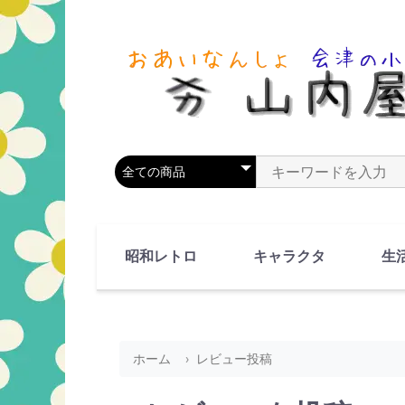
商品カテゴリを選択
商品名やキーワードを
昭和レトロ
キャラクタ
生
90's(平成2-11年)
80's(昭和55-64年)
70's(昭和45-54年)
60's(昭和35-44年)
50's(昭和25-34年)
40's(昭和15-24年)
30's(昭和5-14年)
漫画・アニメ
人物・動物
ホーム
レビュー投稿