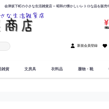
会津坂下町の小さな生活雑貨店 — 昭和の懐かしいレトロな品を販売
入力
新規会員登録
活雑貨
文房具
衣料品
履物・靴
インテリア
DIY・修理・自作
お風呂・トイレ
掃除・洗濯用具
裁縫
調理器具・料理関連
トイレットペーパー・
食器
筆記用具
事務用品
絵画・習字
テープ
玩具・おもちゃ
ノート
洋服
ジャージ・運動着
帽子
下着・手袋・靴下
鞄
アクセサリー・小物
ハンカチ・タオル類
化粧品
寝具
足袋
スリッパ
サンダル
シューズ
ちり紙・ティッシュ