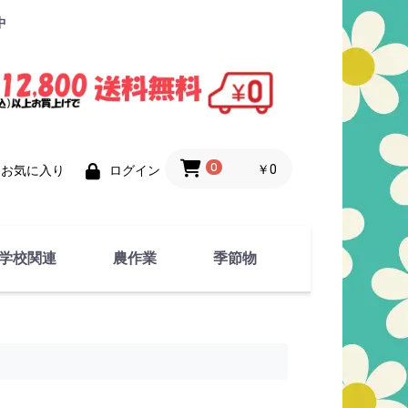
中
0
￥0
お気に入り
ログイン
学校関連
農作業
季節物
衣類
文具
運動用具
金属製品
竹・藁 製品
衣類品
春物
夏物
秋物
冬物