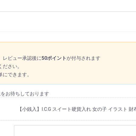
、レビュー承認後に
50ポイント
が付与されます
ください。
単にできます。
想をお待ちしております
【小銭入】I.C.G スイート硬貨入れ 女の子 イラスト 