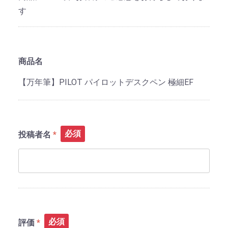
す
商品名
【万年筆】PILOT パイロットデスクペン 極細EF
必須
投稿者名
必須
評価