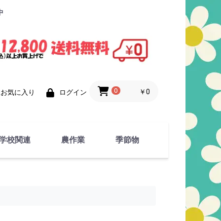
中
0
￥0
お気に入り
ログイン
学校関連
農作業
季節物
衣類
文具
運動用具
金属製品
竹・藁 製品
衣類品
春物
夏物
秋物
冬物