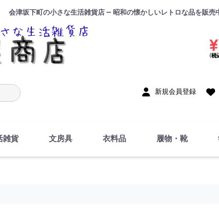
会津坂下町の小さな生活雑貨店 — 昭和の懐かしいレトロな品を販売
入力
新規会員登録
活雑貨
文房具
衣料品
履物・靴
インテリア
DIY・修理・自作
お風呂・トイレ
掃除・洗濯用具
裁縫
調理器具・料理関連
トイレットペーパー・
食器
筆記用具
事務用品
絵画・習字
テープ
玩具・おもちゃ
ノート
洋服
ジャージ・運動着
帽子
下着・手袋・靴下
鞄
アクセサリー・小物
ハンカチ・タオル類
化粧品
寝具
足袋
スリッパ
サンダル
シューズ
ちり紙・ティッシュ