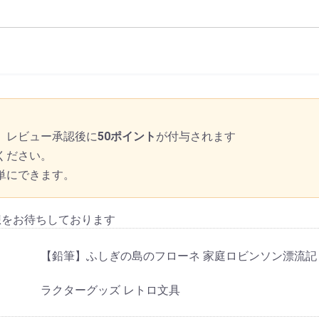
、レビュー承認後に
50ポイント
が付与されます
ください。
単にできます。
想をお待ちしております
【鉛筆】ふしぎの島のフローネ 家庭ロビンソン漂流記 HB
ラクターグッズ レトロ文具