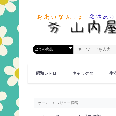
商品カテゴリを選択
商品名やキーワードを
昭和レトロ
キャラクタ
生
90's(平成2-11年)
80's(昭和55-64年)
70's(昭和45-54年)
60's(昭和35-44年)
50's(昭和25-34年)
40's(昭和15-24年)
30's(昭和5-14年)
漫画・アニメ
人物・動物
ホーム
レビュー投稿