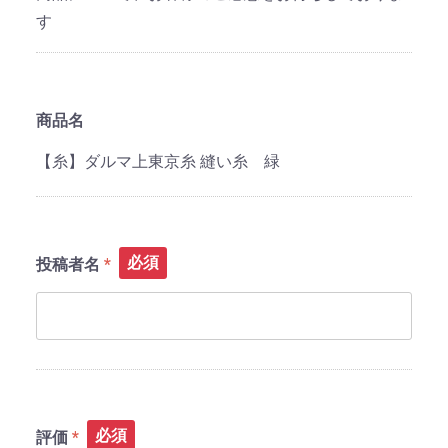
す
商品名
【糸】ダルマ上東京糸 縫い糸 緑
必須
投稿者名
必須
評価