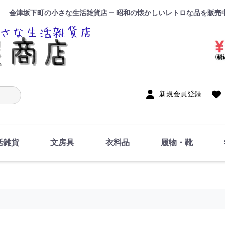
会津坂下町の小さな生活雑貨店 — 昭和の懐かしいレトロな品を販売
入力
新規会員登録
活雑貨
文房具
衣料品
履物・靴
インテリア
DIY・修理・自作
お風呂・トイレ
掃除・洗濯用具
裁縫
調理器具・料理関連
トイレットペーパー・
食器
筆記用具
事務用品
絵画・習字
テープ
玩具・おもちゃ
ノート
洋服
ジャージ・運動着
帽子
下着・手袋・靴下
鞄
アクセサリー・小物
ハンカチ・タオル類
化粧品
寝具
足袋
スリッパ
サンダル
シューズ
ちり紙・ティッシュ