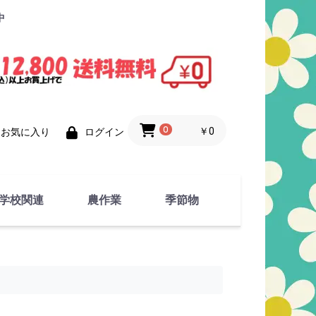
中
0
￥0
お気に入り
ログイン
学校関連
農作業
季節物
衣類
文具
運動用具
金属製品
竹・藁 製品
衣類品
春物
夏物
秋物
冬物