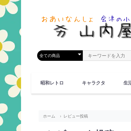
商品カテゴリを選択
商品名やキーワードを
昭和レトロ
キャラクタ
生
90's(平成2-11年)
80's(昭和55-64年)
70's(昭和45-54年)
60's(昭和35-44年)
50's(昭和25-34年)
40's(昭和15-24年)
30's(昭和5-14年)
漫画・アニメ
人物・動物
ホーム
レビュー投稿