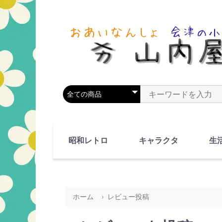
商品カテゴリを選択
商品名やキーワードを
昭和レトロ
キャラクタ
生
90's(平成2-11年)
80's(昭和55-64年)
70's(昭和45-54年)
60's(昭和35-44年)
50's(昭和25-34年)
40's(昭和15-24年)
30's(昭和5-14年)
漫画・アニメ
人物・動物
ホーム
レビュー投稿