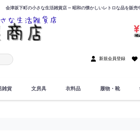
会津坂下町の小さな生活雑貨店 — 昭和の懐かしいレトロな品を販売
入力
新規会員登録
活雑貨
文房具
衣料品
履物・靴
インテリア
DIY・修理・自作
お風呂・トイレ
掃除・洗濯用具
裁縫
調理器具・料理関連
トイレットペーパー・
食器
筆記用具
事務用品
絵画・習字
テープ
玩具・おもちゃ
ノート
洋服
ジャージ・運動着
帽子
下着・手袋・靴下
鞄
アクセサリー・小物
ハンカチ・タオル類
化粧品
寝具
足袋
スリッパ
サンダル
シューズ
ちり紙・ティッシュ