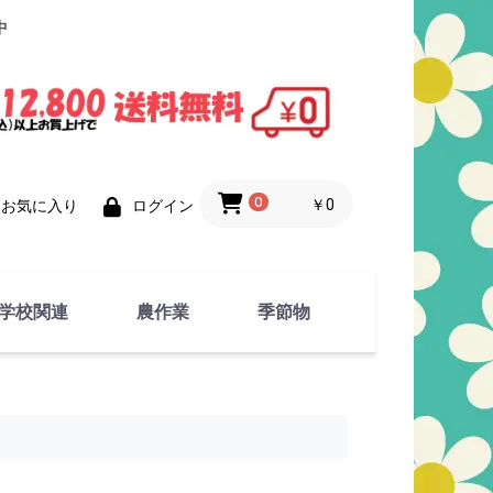
中
0
￥0
お気に入り
ログイン
学校関連
農作業
季節物
衣類
文具
運動用具
金属製品
竹・藁 製品
衣類品
春物
夏物
秋物
冬物