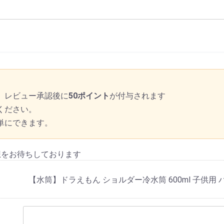
、レビュー承認後に
50ポイント
が付与されます
ください。
単にできます。
想をお待ちしております
【水筒】ドラえもん ショルダー冷水筒 600ml 子供用