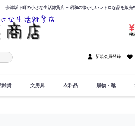
会津坂下町の小さな生活雑貨店 — 昭和の懐かしいレトロな品を販売
入力
新規会員登録
活雑貨
文房具
衣料品
履物・靴
インテリア
DIY・修理・自作
お風呂・トイレ
掃除・洗濯用具
裁縫
調理器具・料理関連
トイレットペーパー・
食器
筆記用具
事務用品
絵画・習字
テープ
玩具・おもちゃ
ノート
洋服
ジャージ・運動着
帽子
下着・手袋・靴下
鞄
アクセサリー・小物
ハンカチ・タオル類
化粧品
寝具
足袋
スリッパ
サンダル
シューズ
ちり紙・ティッシュ