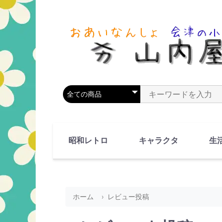
商品カテゴリを選択
商品名やキーワードを
昭和レトロ
キャラクタ
生
90's(平成2-11年)
80's(昭和55-64年)
70's(昭和45-54年)
60's(昭和35-44年)
50's(昭和25-34年)
40's(昭和15-24年)
30's(昭和5-14年)
漫画・アニメ
人物・動物
ホーム
レビュー投稿