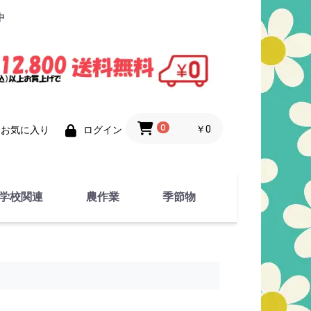
中
0
￥0
お気に入り
ログイン
学校関連
農作業
季節物
衣類
文具
運動用具
金属製品
竹・藁 製品
衣類品
春物
夏物
秋物
冬物