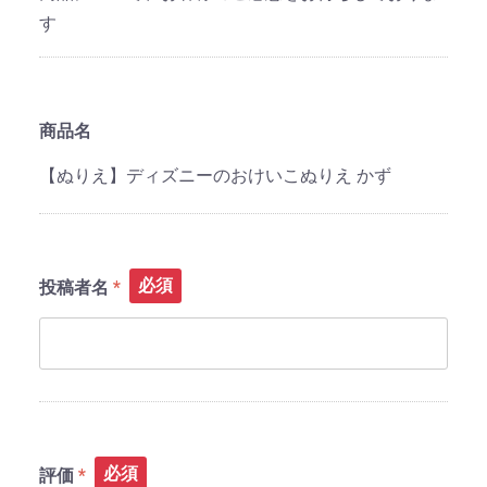
す
商品名
【ぬりえ】ディズニーのおけいこぬりえ かず
必須
投稿者名
必須
評価