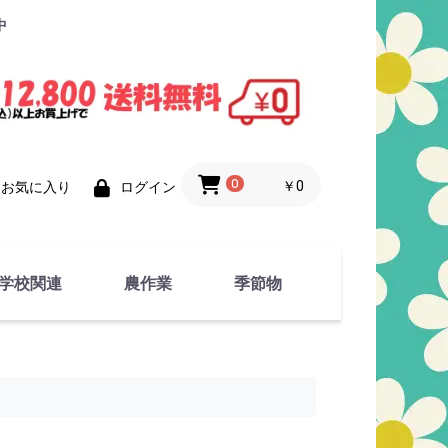
中
0
￥0
お気に入り
ログイン
学校関連
農作業
季節物
衣類
文具
運動用具
金属製品
竹・藁 製品
衣類品
春物
夏物
秋物
冬物