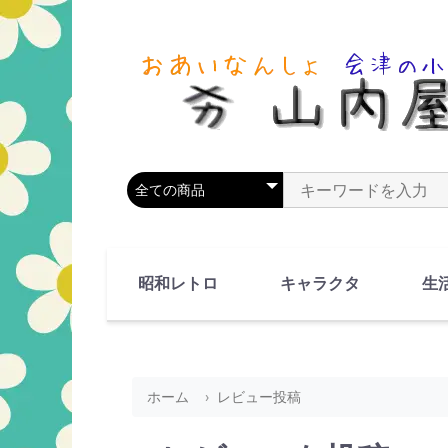
商品カテゴリを選択
商品名やキーワードを
昭和レトロ
キャラクタ
生
90's(平成2-11年)
80's(昭和55-64年)
70's(昭和45-54年)
60's(昭和35-44年)
50's(昭和25-34年)
40's(昭和15-24年)
30's(昭和5-14年)
漫画・アニメ
人物・動物
ホーム
レビュー投稿