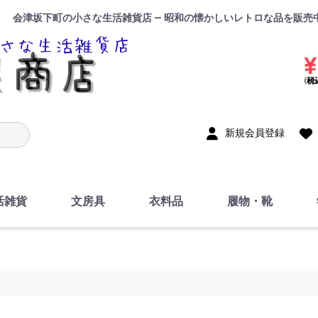
会津坂下町の小さな生活雑貨店 — 昭和の懐かしいレトロな品を販売
入力
新規会員登録
活雑貨
文房具
衣料品
履物・靴
インテリア
DIY・修理・自作
お風呂・トイレ
掃除・洗濯用具
裁縫
調理器具・料理関連
トイレットペーパー・
食器
筆記用具
事務用品
絵画・習字
テープ
玩具・おもちゃ
ノート
洋服
ジャージ・運動着
帽子
下着・手袋・靴下
鞄
アクセサリー・小物
ハンカチ・タオル類
化粧品
寝具
足袋
スリッパ
サンダル
シューズ
ちり紙・ティッシュ