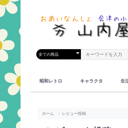
商品カテゴリを選択
商品名やキーワードを
昭和レトロ
キャラクタ
生
90's(平成2-11年)
80's(昭和55-64年)
70's(昭和45-54年)
60's(昭和35-44年)
50's(昭和25-34年)
40's(昭和15-24年)
30's(昭和5-14年)
漫画・アニメ
人物・動物
ホーム
レビュー投稿