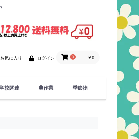
中
0
￥0
お気に入り
ログイン
学校関連
農作業
季節物
衣類
文具
運動用具
金属製品
竹・藁 製品
衣類品
春物
夏物
秋物
冬物