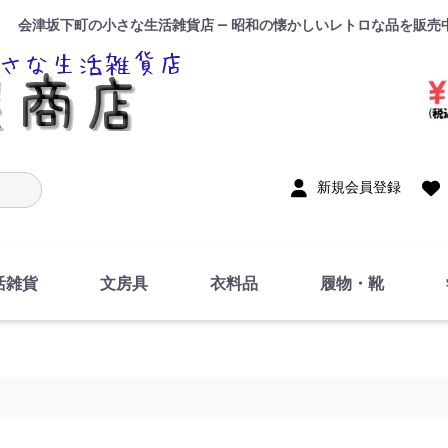
会津坂下町の小さな生活雑貨店 — 昭和の懐かしいレトロな品を販売
入力
新規会員登録
活雑貨
文房具
衣料品
履物・靴
インテリア
DIY・修理・自作
お風呂・トイレ
掃除・洗濯用具
裁縫
調理器具・料理関連
トイレットペーパー・
食器
筆記用具
事務用品
絵画・習字
テープ
玩具・おもちゃ
ノート
洋服
ジャージ・運動着
帽子
下着・手袋・靴下
鞄
アクセサリー・小物
ハンカチ・タオル類
化粧品
寝具
足袋
スリッパ
サンダル
シューズ
ちり紙・ティッシュ