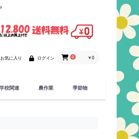
中
0
￥0
お気に入り
ログイン
学校関連
農作業
季節物
衣類
文具
運動用具
金属製品
竹・藁 製品
衣類品
春物
夏物
秋物
冬物