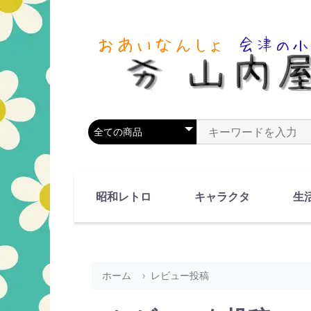
商品カテゴリを選択
商品名やキーワードを
昭和レトロ
キャラクタ
生
90's(平成2-11年)
80's(昭和55-64年)
70's(昭和45-54年)
60's(昭和35-44年)
50's(昭和25-34年)
40's(昭和15-24年)
30's(昭和5-14年)
漫画・アニメ
人物・動物
ホーム
レビュー投稿