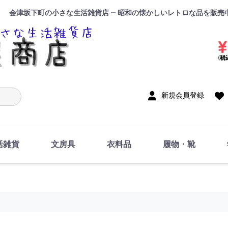
会津坂下町の小さな生活雑貨店 — 昭和の懐かしいレトロな品を販売
入力
新規会員登録
活雑貨
文房具
衣料品
履物・靴
インテリア
DIY・修理・自作
お風呂・トイレ
掃除・洗濯用具
裁縫
調理器具・料理関連
トイレットペーパー・
食器
筆記用具
事務用品
絵画・習字
テープ
玩具・おもちゃ
ノート
洋服
ジャージ・運動着
帽子
下着・手袋・靴下
鞄
アクセサリー・小物
ハンカチ・タオル類
化粧品
寝具
足袋
スリッパ
サンダル
シューズ
ちり紙・ティッシュ