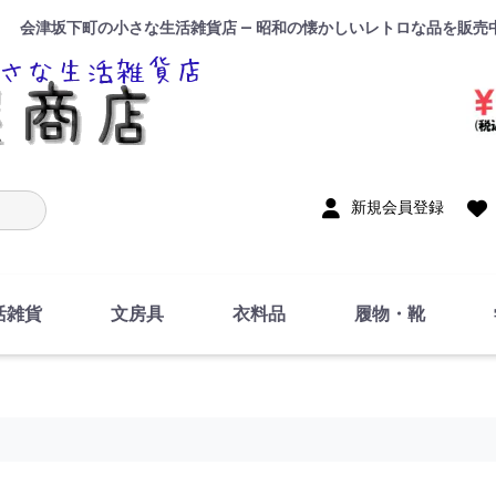
会津坂下町の小さな生活雑貨店 — 昭和の懐かしいレトロな品を販売
入力
新規会員登録
活雑貨
文房具
衣料品
履物・靴
インテリア
DIY・修理・自作
お風呂・トイレ
掃除・洗濯用具
裁縫
調理器具・料理関連
トイレットペーパー・
食器
筆記用具
事務用品
絵画・習字
テープ
玩具・おもちゃ
ノート
洋服
ジャージ・運動着
帽子
下着・手袋・靴下
鞄
アクセサリー・小物
ハンカチ・タオル類
化粧品
寝具
足袋
スリッパ
サンダル
シューズ
ちり紙・ティッシュ