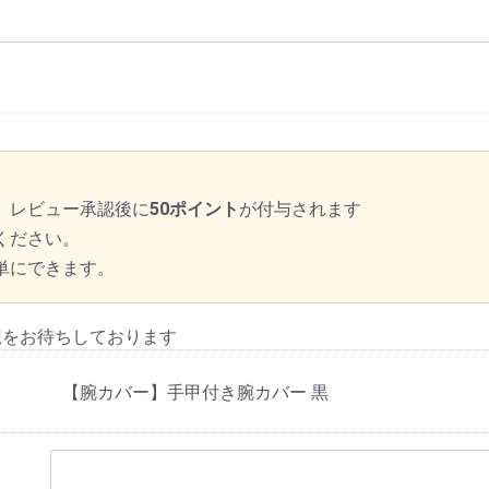
、レビュー承認後に
50ポイント
が付与されます
ください。
単にできます。
想をお待ちしております
【腕カバー】手甲付き腕カバー 黒