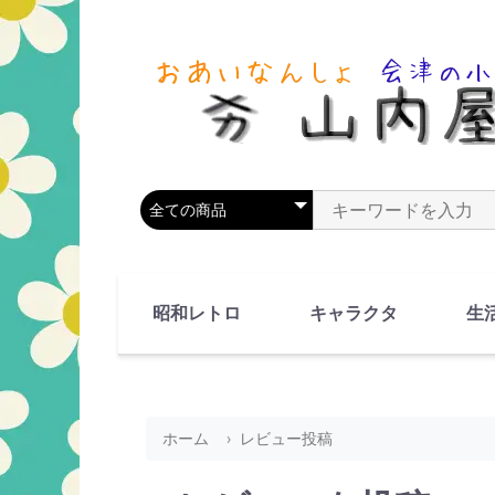
商品カテゴリを選択
商品名やキーワードを
昭和レトロ
キャラクタ
生
90's(平成2-11年)
80's(昭和55-64年)
70's(昭和45-54年)
60's(昭和35-44年)
50's(昭和25-34年)
40's(昭和15-24年)
30's(昭和5-14年)
漫画・アニメ
人物・動物
ホーム
レビュー投稿