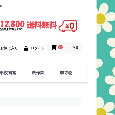
中
0
￥0
お気に入り
ログイン
学校関連
農作業
季節物
衣類
文具
運動用具
金属製品
竹・藁 製品
衣類品
春物
夏物
秋物
冬物