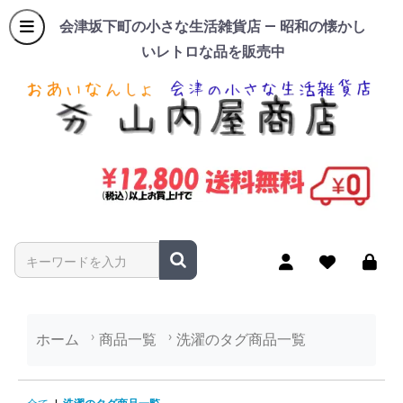
会津坂下町の小さな生活雑貨店 — 昭和の懐かし
いレトロな品を販売中
商品名やキーワードを入力
ホーム
商品一覧
洗濯のタグ商品一覧
洗濯のタグ商品一覧