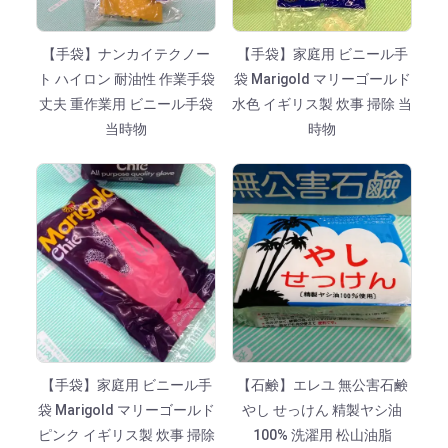
【手袋】ナンカイテクノー
【手袋】家庭用 ビニール手
ト ハイロン 耐油性 作業手袋
袋 Marigold マリーゴールド
丈夫 重作業用 ビニール手袋
水色 イギリス製 炊事 掃除 当
当時物
時物
【手袋】家庭用 ビニール手
【石鹸】エレユ 無公害石鹸
袋 Marigold マリーゴールド
やし せっけん 精製ヤシ油
ピンク イギリス製 炊事 掃除
100% 洗濯用 松山油脂