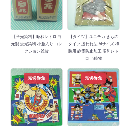
【蛍光染料】昭和レトロ 白
【タイツ】ユニチカ きもの
元製 蛍光染料 小瓶入り コレ
タイツ 股われ型 Mサイズ 和
クション雑貨
装用 静電防止加工 昭和レト
ロ 当時物
売切御免
売切御免