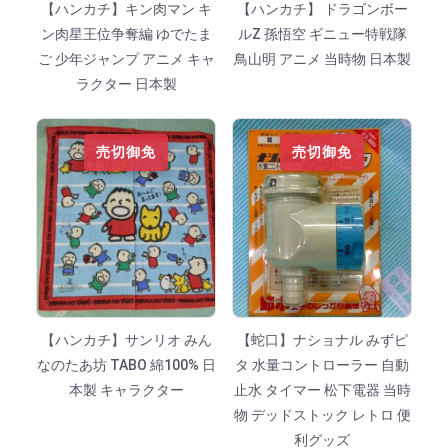
【ハンカチ】キン肉マン キ
【ハンカチ】 ドラゴンボー
ン肉星王位争奪編 ゆでたま
ルZ 孫悟空 ギニュー特戦隊
ご 少年ジャンプ アニメ キャ
鳥山明 アニメ 当時物 日本製
ラクター 日本製
売切御免
売切御免
【ハンカチ】サンリオ みん
【蛇口】ナショナル みずピ
なのたあ坊 TABO 綿100% 日
タ 水量コントローラー 自動
本製 キャラクター
止水 タイマー 松下電器 当時
物 デッドストック レトロ 便
利グッズ