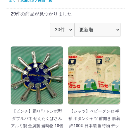
全て
|
洗濯のタグ商品一覧
29件
の商品が見つかりました
表示件数を選択
並び順を選択
【ピンチ】踊り印 トンボ型
【シャツ】ベビーグンゼ 半
ダブルバネ せんたくばさみ
袖 ボタンシャツ 前開き 肌着
アルミ製 金属製 当時物 10個
綿100% 日本製 当時物 デッ