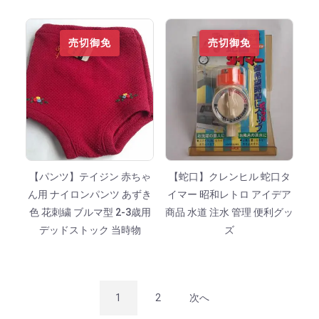
売切御免
売切御免
【パンツ】テイジン 赤ちゃ
【蛇口】クレンヒル 蛇口タ
ん用 ナイロンパンツ あずき
イマー 昭和レトロ アイデア
色 花刺繍 ブルマ型 2-3歳用
商品 水道 注水 管理 便利グッ
デッドストック 当時物
ズ
1
2
次へ