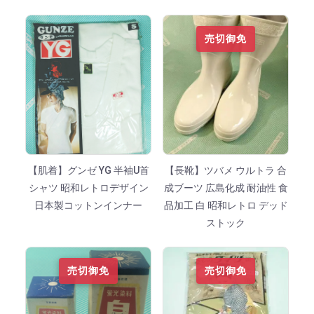
売切御免
【肌着】グンゼ YG 半袖U首
【長靴】ツバメ ウルトラ 合
シャツ 昭和レトロデザイン
成ブーツ 広島化成 耐油性 食
日本製コットンインナー
品加工 白 昭和レトロ デッド
ストック
売切御免
売切御免