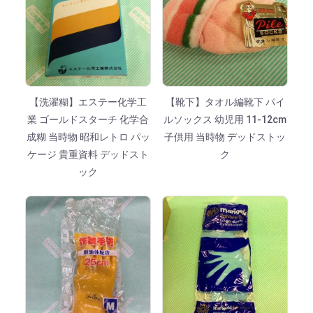
【洗濯糊】エステー化学工
【靴下】タオル編靴下 パイ
業 ゴールドスターチ 化学合
ルソックス 幼児用 11-12cm
成糊 当時物 昭和レトロ パッ
子供用 当時物 デッドストッ
ケージ 貴重資料 デッドスト
ク
ック