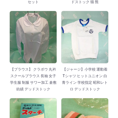
セット
ドストック 猫 熊
【ブラウス】 クラボウ 丸衿
【ジャージ】小学校 運動着
スクールブラウス 長袖 女子
Tシャツ ヒットユニオン 白
学生服 制服 サワー加工 倉敷
青ライン 学校指定 昭和レト
紡績 デッドストック
ロ デッドストック