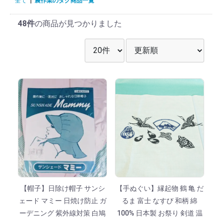
全て
|
農作業のタグ商品一覧
48件
の商品が見つかりました
表示件数を選択
並び順を選択
【帽子】日除け帽子 サンシ
【手ぬぐい】縁起物 鶴 亀 だ
ェード マミー 日焼け防止 ガ
るま 富士 なすび 和柄 綿
ーデニング 紫外線対策 白鳩
100% 日本製 お祭り 剣道 温