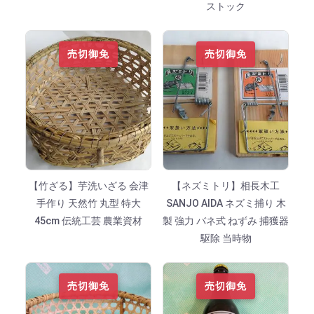
ストック
売切御免
売切御免
【竹ざる】芋洗いざる 会津
【ネズミトリ】相長木工
手作り 天然竹 丸型 特大
SANJO AIDA ネズミ捕り 木
45cm 伝統工芸 農業資材
製 強力 バネ式 ねずみ 捕獲器
駆除 当時物
売切御免
売切御免