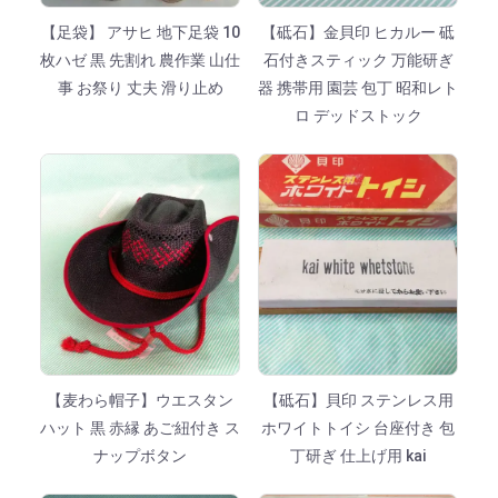
【足袋】 アサヒ 地下足袋 10
【砥石】金貝印 ヒカルー 砥
枚ハゼ 黒 先割れ 農作業 山仕
石付きスティック 万能研ぎ
事 お祭り 丈夫 滑り止め
器 携帯用 園芸 包丁 昭和レト
ロ デッドストック
【麦わら帽子】ウエスタン
【砥石】貝印 ステンレス用
ハット 黒 赤縁 あご紐付き ス
ホワイトトイシ 台座付き 包
ナップボタン
丁研ぎ 仕上げ用 kai