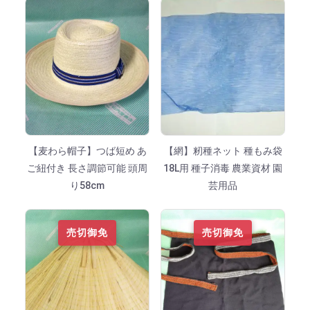
【麦わら帽子】つば短め あ
【網】籾種ネット 種もみ袋
ご紐付き 長さ調節可能 頭周
18L用 種子消毒 農業資材 園
り58cm
芸用品
売切御免
売切御免