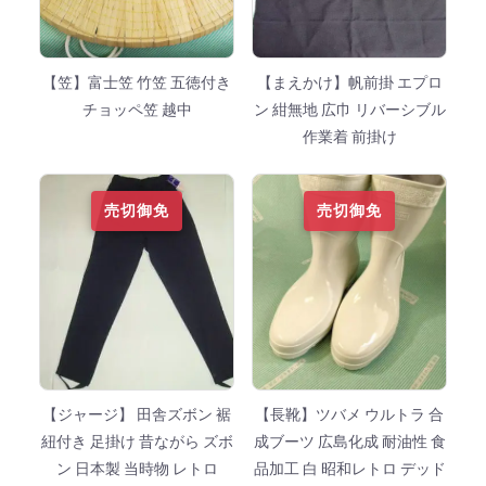
【笠】富士笠 竹笠 五徳付き
【まえかけ】帆前掛 エプロ
チョッペ笠 越中
ン 紺無地 広巾 リバーシブル
作業着 前掛け
売切御免
売切御免
【ジャージ】 田舎ズボン 裾
【長靴】ツバメ ウルトラ 合
紐付き 足掛け 昔ながら ズボ
成ブーツ 広島化成 耐油性 食
ン 日本製 当時物 レトロ
品加工 白 昭和レトロ デッド