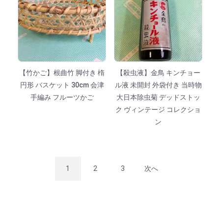
【竹かご】根曲竹 脚付き 楕
【殺虫液】金鳥 キンチョー
円形 バスケット 30cm 会津
ル液 未開封 外袋付き 当時物
手編み フルーツかご
大日本除虫菊 デッドストッ
ク ヴィンテージ コレクショ
ン
1
2
3
次へ