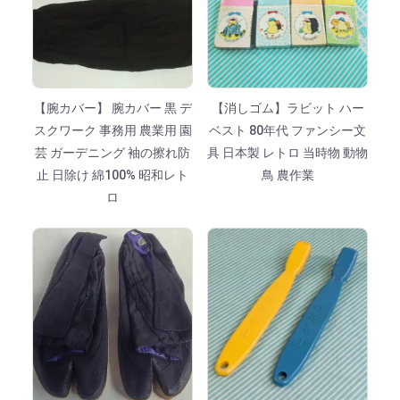
【腕カバー】 腕カバー 黒 デ
【消しゴム】ラビット ハー
スクワーク 事務用 農業用 園
ベスト 80年代 ファンシー文
芸 ガーデニング 袖の擦れ防
具 日本製 レトロ 当時物 動物
止 日除け 綿100% 昭和レト
鳥 農作業
ロ