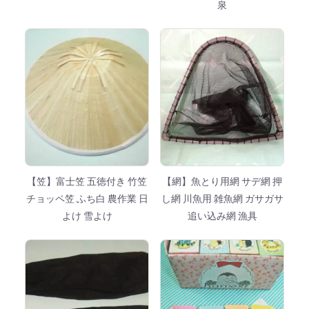
泉
【笠】富士笠 五徳付き 竹笠
【網】魚とり用網 サデ網 押
チョッペ笠 ふち白 農作業 日
し網 川魚用 雑魚網 ガサガサ
よけ 雪よけ
追い込み網 漁具