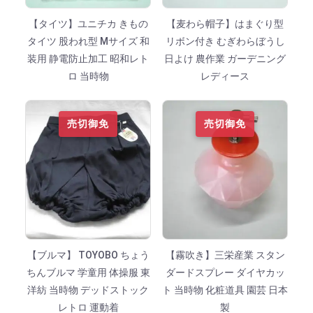
【タイツ】ユニチカ きもの
【麦わら帽子】はまぐり型
タイツ 股われ型 Mサイズ 和
リボン付き むぎわらぼうし
装用 静電防止加工 昭和レト
日よけ 農作業 ガーデニング
ロ 当時物
レディース
売切御免
売切御免
【ブルマ】 TOYOBO ちょう
【霧吹き】三栄産業 スタン
ちんブルマ 学童用 体操服 東
ダードスプレー ダイヤカッ
洋紡 当時物 デッドストック
ト 当時物 化粧道具 園芸 日本
レトロ 運動着
製