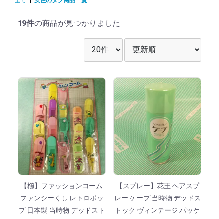
全て
|
女性のタグ商品一覧
19件
の商品が見つかりました
表示件数を選択
並び順を選択
【櫛】ファッションコーム
【スプレー】花王 ヘアスプ
ファンシーくし レトロポッ
レー ケープ 当時物 デッドス
プ 日本製 当時物 デッドスト
トック ヴィンテージ パッケ