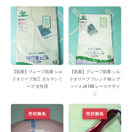
【肌着】クレープ肌着 シル
【肌着】クレープ肌着 シル
クオリーブ加工 ダルマシミ
クオリーブ フレンチ袖 レデ
ーズ 女性用
ィース 綿100 レースデザイ
ン
売切御免
売切御免