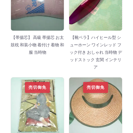
【帯揚芯】 高級 帯揚芯 お太
【靴ベラ】ハイヒール型 シ
鼓枕 和装小物 着付け 着物 和
ューホーン ワインレッド フ
服 当時物
ック付き おしゃれ 当時物 デ
ッドストック 玄関 インテリ
ア
売切御免
売切御免