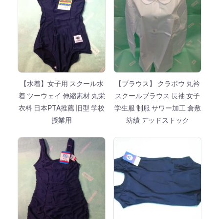
【水着】女子用 スクール水
【ブラウス】 クラボウ 丸衿
着 ツーウェイ 伸縮素材 丸栄
スクールブラウス 長袖 女子
衣料 日本PTA推薦 旧型 学校
学生服 制服 サワー加工 倉敷
授業用
紡績 デッドストック