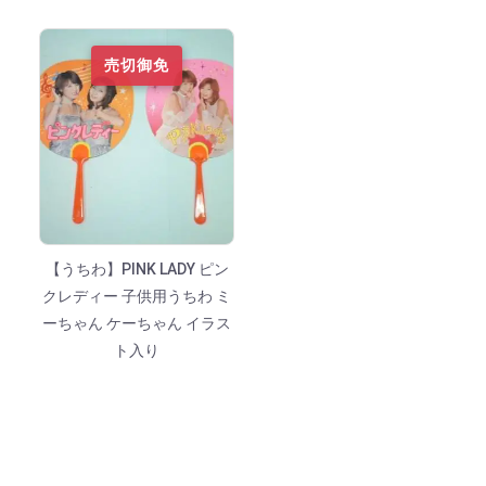
売切御免
【うちわ】PINK LADY ピン
クレディー 子供用うちわ ミ
ーちゃん ケーちゃん イラス
ト入り