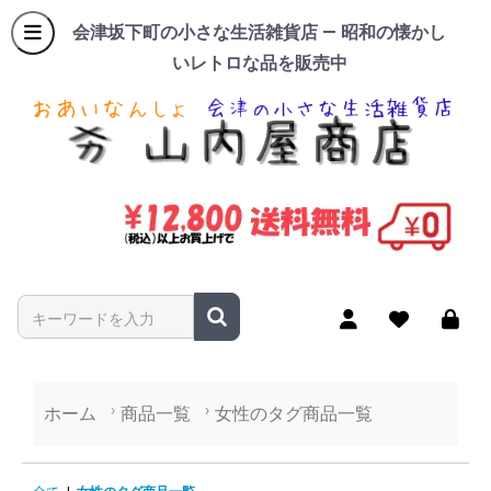
会津坂下町の小さな生活雑貨店 — 昭和の懐かし
いレトロな品を販売中
商品名やキーワードを入力
ホーム
商品一覧
女性のタグ商品一覧
女性のタグ商品一覧