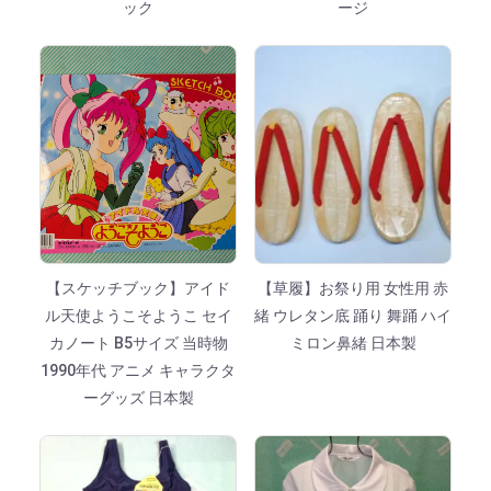
ック
ージ
【スケッチブック】アイド
【草履】お祭り用 女性用 赤
ル天使ようこそようこ セイ
緒 ウレタン底 踊り 舞踊 ハイ
カノート B5サイズ 当時物
ミロン鼻緒 日本製
1990年代 アニメ キャラクタ
ーグッズ 日本製