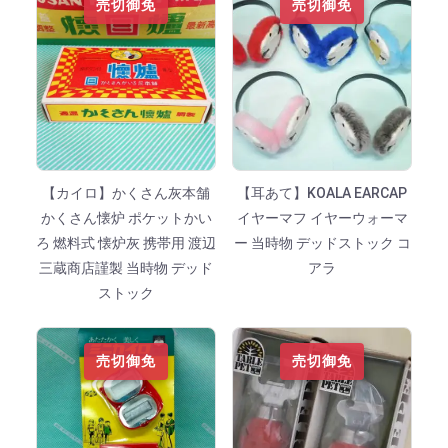
売切御免
売切御免
【カイロ】かくさん灰本舗
【耳あて】KOALA EARCAP
かくさん懐炉 ポケットかい
イヤーマフ イヤーウォーマ
ろ 燃料式 懐炉灰 携帯用 渡辺
ー 当時物 デッドストック コ
三蔵商店謹製 当時物 デッド
アラ
ストック
売切御免
売切御免