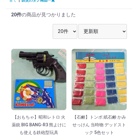
全て
|
防災のタグ商品一覧
20件
の商品が見つかりました
表示件数を選択
並び順を選択
【おもちゃ】昭和レトロ 火
【石鹸】トンボ 紙石鹸 かみ
薬銃 BIG BANG-R3 熊よけに
せっけん 当時物 デッドスト
も使える鉄砲型玩具
ック 5色セット