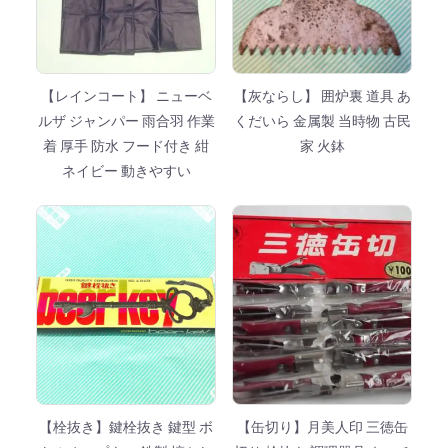
【レインコート】 ニューベ
【灰ならし】 囲炉裏 道具 あ
ルザ ジャンパー 雨合羽 作業
くだいら 金属製 当時物 古民
着 厚手 防水 フード付き 紺
家 火鉢
ネイビー 動きやすい
【栓抜き】鍵栓抜き 鍵型 ボ
【缶切り】月美人印 三徳缶