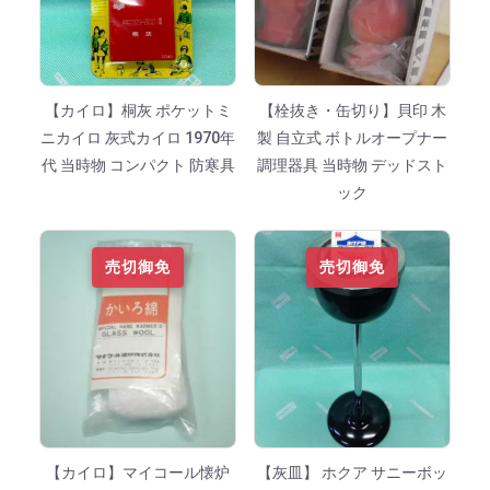
【カイロ】桐灰 ポケットミ
【栓抜き・缶切り】貝印 木
ニカイロ 灰式カイロ 1970年
製 自立式 ボトルオープナー
代 当時物 コンパクト 防寒具
調理器具 当時物 デッドスト
ック
売切御免
売切御免
【カイロ】マイコール懐炉
【灰皿】 ホクア サニーボッ