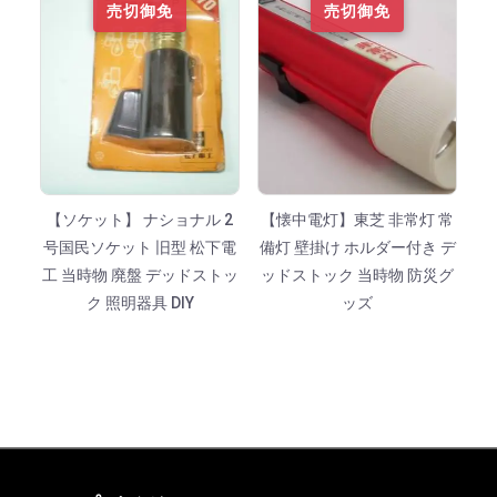
売切御免
売切御免
【ソケット】 ナショナル 2
【懐中電灯】東芝 非常灯 常
号国民ソケット 旧型 松下電
備灯 壁掛け ホルダー付き デ
工 当時物 廃盤 デッドストッ
ッドストック 当時物 防災グ
ク 照明器具 DIY
ッズ