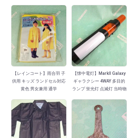
【レインコート】雨合羽 子
【懐中電灯】MarkⅡ Galaxy
供用 キッズ ランドセル対応
ギャラクシー 4WAY 多目的
黄色 男女兼用 通学
ランプ 蛍光灯 点滅灯 当時物