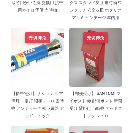
取替用かいろ綿 交換用 携帯
クス スタンド灰皿 当時物 ワ
用カイロ 予備 当時物
ンタッチ 安全灰皿 ホクリク
アルミ ビンテージ 屋内用
売切御免
売切御免
【懐中電灯】 ナショナル 常
【郵便受け】 SANTOMI マ
備灯 非常灯 昭和レトロ 当時
イポスト 赤 郵便ポスト 新聞
物 アンティーク 松下電器 デ
受け 壁掛け 当時物 デッドス
ッドストック
トック レトロ