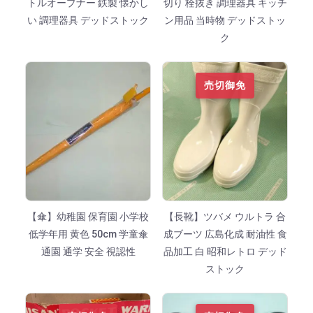
トルオープナー 鉄製 懐かし
切り 栓抜き 調理器具 キッチ
い 調理器具 デッドストック
ン用品 当時物 デッドストッ
ク
売切御免
【傘】幼稚園 保育園 小学校
【長靴】ツバメ ウルトラ 合
低学年用 黄色 50cm 学童傘
成ブーツ 広島化成 耐油性 食
通園 通学 安全 視認性
品加工 白 昭和レトロ デッド
ストック