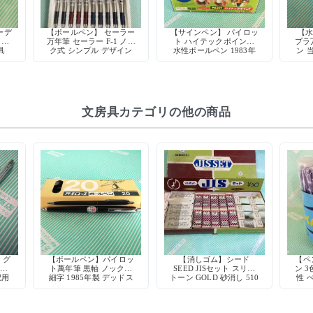
ーデ
【ボールペン】 セーラー
【サインペン】 パイロッ
【水
ク付
万年筆 セーラー F-1 ノッ
ト ハイテックポイント
プラ
具
ク式 シンプル デザイン
水性ボールペン 1983年
ン 
廃盤 希少 デッドストッ
初期型 当時物 廃盤 デッ
ジョ
ク
ドストック
文房具カテゴリの他の商品
】グ
【ボールペン】パイロッ
【消しゴム】シード
【ペン
ー軸
ト萬年筆 黒軸 ノック式
SEED JISセット スリー
ン 3
記用
細字 1985年製 デッドス
トーン GOLD 砂消し 510
性 
ク
トック