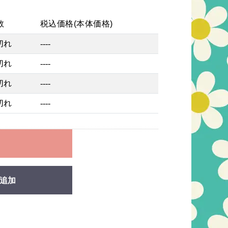
数
税込価格(本体価格)
切れ
----
切れ
----
切れ
----
切れ
----
れ
追加