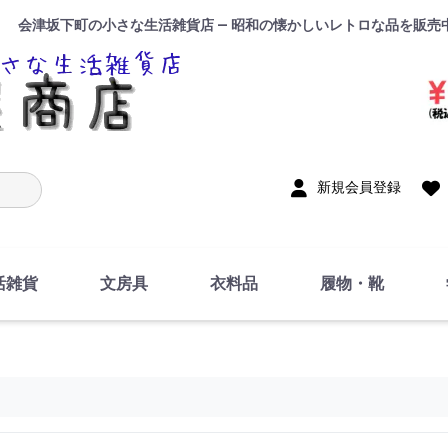
会津坂下町の小さな生活雑貨店 — 昭和の懐かしいレトロな品を販売
入力
新規会員登録
活雑貨
文房具
衣料品
履物・靴
インテリア
DIY・修理・自作
お風呂・トイレ
掃除・洗濯用具
裁縫
調理器具・料理関連
トイレットペーパー・
食器
筆記用具
事務用品
絵画・習字
テープ
玩具・おもちゃ
ノート
洋服
ジャージ・運動着
帽子
下着・手袋・靴下
鞄
アクセサリー・小物
ハンカチ・タオル類
化粧品
寝具
足袋
スリッパ
サンダル
シューズ
ちり紙・ティッシュ