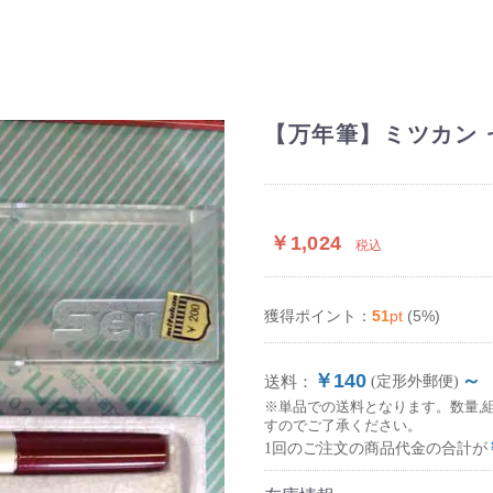
【万年筆】ミツカン 
￥1,024
税込
51
pt
(5%)
獲得ポイント：
￥140
～
送料：
(定形外郵便)
※単品での送料となります。数量,
すのでご了承ください。
1回のご注文の商品代金の合計が