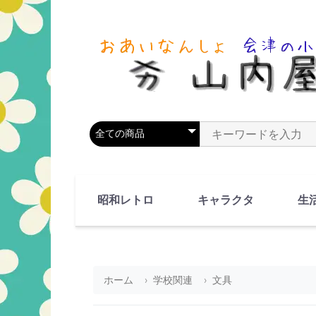
商品カテゴリを選択
商品名やキーワードを
昭和レトロ
キャラクタ
生
90's(平成2-11年)
80's(昭和55-64年)
70's(昭和45-54年)
60's(昭和35-44年)
50's(昭和25-34年)
40's(昭和15-24年)
30's(昭和5-14年)
漫画・アニメ
人物・動物
ホーム
学校関連
文具