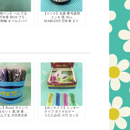
性ペン】 ぺんてる
【インク】丸善 番号器用
万年筆 JM20 プラマ
インキ 黒 30cc
当時物 オールドバー
MARUZEN 万年筆 タイ
ン デッドストック
プライター 印字機 刷毛
文房具 筆記用具
付き
】Pentel サインペ
【ボンナイフ】ミッキー
色セット 黒 赤 青 水
ナイフ ダイヤカラー 折
ぺんてる 大日本文具
りたたみ式 小刀 カッタ
デッドストック
ー 鉛筆削り 工作 当時物