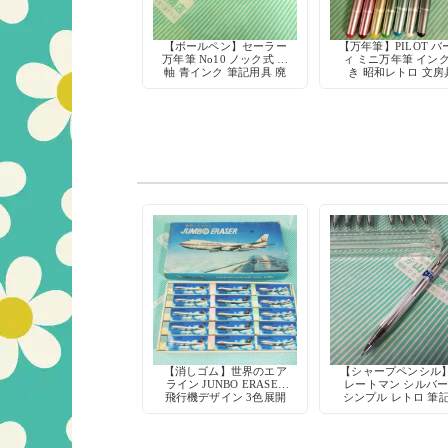
【ボールペン】セーラー
【万年筆】PILOT バ
万年筆 No10 ノック式 青
ィ ミニ万年筆 イン
軸 青インク 筆記用具 廃
き 昭和レトロ 文房
盤 デッドストック
【消しゴム】世界のエア
【シャープペンシル
ライン JUNBO ERASER
レートマン シルバ
飛行機デザイン 3色展開
シンプル レトロ 筆
具 デッドストッ