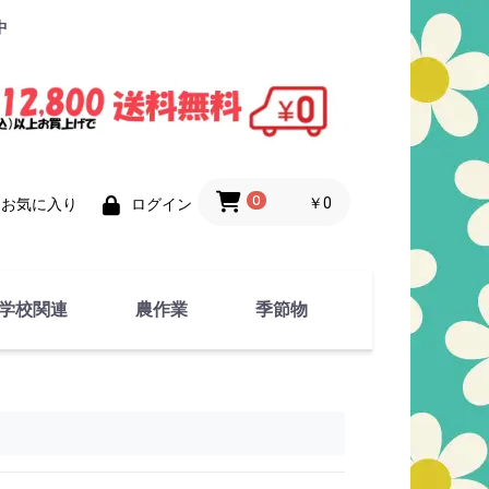
中
0
￥0
お気に入り
ログイン
学校関連
農作業
季節物
衣類
文具
運動用具
金属製品
竹・藁 製品
衣類品
春物
夏物
秋物
冬物