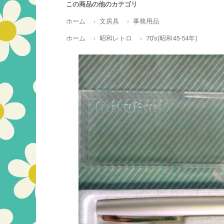
この商品の他のカテゴリ
ホーム
文房具
事務用品
ホーム
昭和レトロ
70's(昭和45-54年)