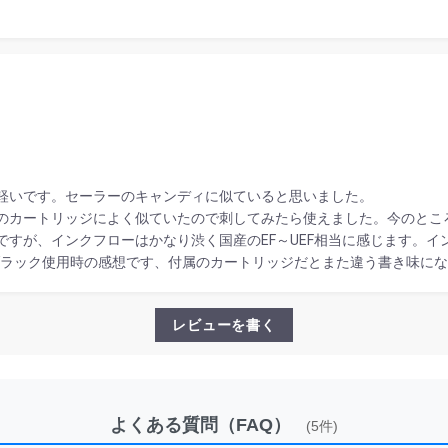
。
軽いです。セーラーのキャンディに似ていると思いました。
のカートリッジによく似ていたので刺してみたら使えました。今のとこ
すが、インクフローはかなり渋く国産のEF～UEF相当に感じます。イ
ブラック使用時の感想です、付属のカートリッジだとまた違う書き味にな
レビューを書く
よくある質問（FAQ）
(5件)