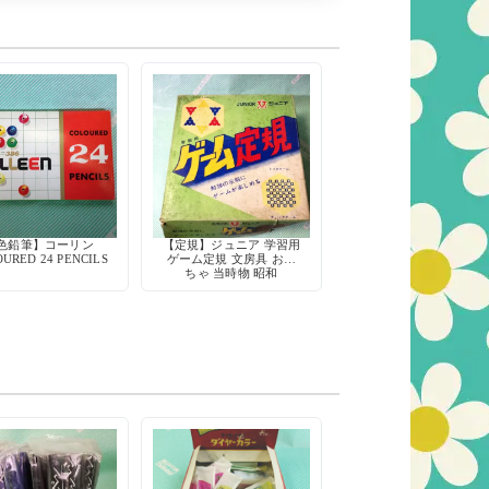
色鉛筆】コーリン
【定規】ジュニア 学習用
URED 24 PENCILS
ゲーム定規 文房具 おも
ちゃ 当時物 昭和