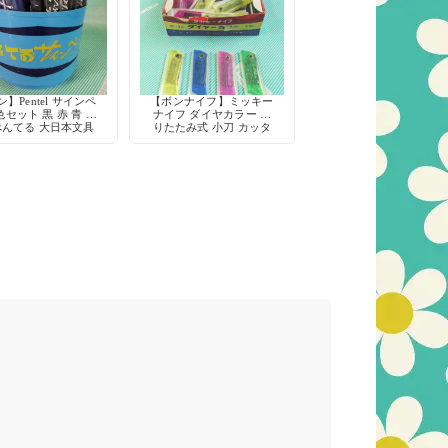
】Pentel サインペ
【ボンナイフ】ミッキー
色セット 黒 赤 青 水
ナイフ ダイヤカラー 折
ぺんてる 大日本文具
りたたみ式 小刀 カッタ
デッドストック
ー 鉛筆削り 工作 当時物