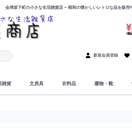
会津坂下町の小さな生活雑貨店 — 昭和の懐かしいレトロな品を販売
入力
新規会員登録
活雑貨
文房具
衣料品
履物・靴
インテリア
DIY・修理・自作
お風呂・トイレ
掃除・洗濯用具
裁縫
調理器具・料理関連
トイレットペーパー・
食器
筆記用具
事務用品
絵画・習字
テープ
玩具・おもちゃ
ノート
洋服
ジャージ・運動着
帽子
下着・手袋・靴下
鞄
アクセサリー・小物
ハンカチ・タオル類
化粧品
寝具
足袋
スリッパ
サンダル
シューズ
ちり紙・ティッシュ