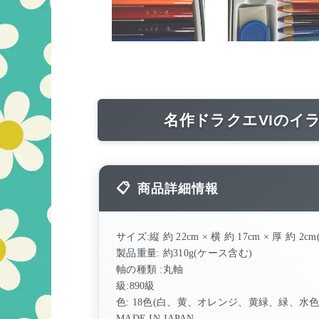
名作ドラクエVIのイ
商品詳細情報
サイズ:縦 約 22cm × 横 約 17cm × 厚 約 2cm
製品重量: 約310g(ケース含む)
軸の種類 :丸軸
級:890級
色: 18色(白、黄、オレンジ、黄緑、緑、
MADE IN JAPAN