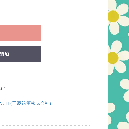
れ
追加
-01
PENCIL(三菱鉛筆株式会社)