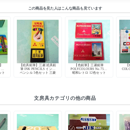
この商品を見た人はこんな商品も見ています
】
【絵具鉛筆】三菱 絵具鉛
【色鉛筆】三菱鉛筆
【
 カ
筆 INK PENCILS インク
POLYCOLOURS No.7500
COLO
ット
ペンシル 5色セット 三菱
昭和レトロ 12色セット
トッ
鉛筆 当時物 水彩
文房具カテゴリの他の商品