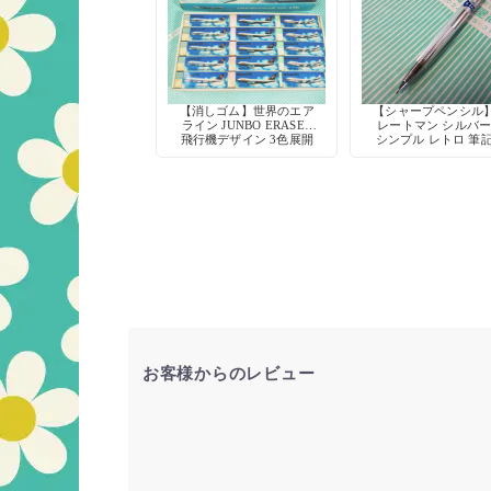
【消しゴム】世界のエア
【シャープペンシル
ライン JUNBO ERASER
レートマン シルバ
飛行機デザイン 3色展開
シンプル レトロ 筆
具 デッドストッ
お客様からのレビュー