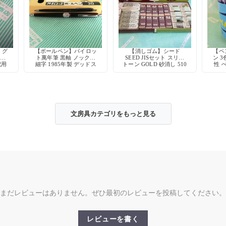
】グ
【ボールペン】パイロッ
【消しゴム】シード
【ペン
ー軸
ト萬年筆 黒軸 ノック式
SEED JISセット スリー
ン 3
記用
細字 1985年製 デッドス
トーン GOLD 砂消し 510
性 
ク
トック
文房具カテゴリをもっと見る
まだレビューはありません。ぜひ最初のレビューを投稿してください。
レビューを書く