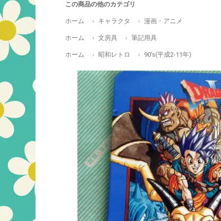
この商品の他のカテゴリ
ホーム
キャラクタ
漫画・アニメ
ホーム
文房具
筆記用具
ホーム
昭和レトロ
90's(平成2-11年)