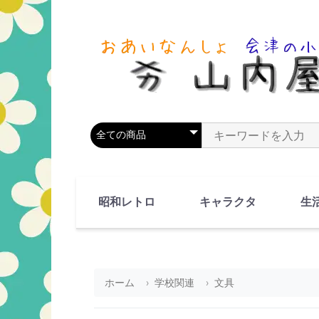
商品カテゴリを選択
商品名やキーワードを
昭和レトロ
キャラクタ
生
90's(平成2-11年)
80's(昭和55-64年)
70's(昭和45-54年)
60's(昭和35-44年)
50's(昭和25-34年)
40's(昭和15-24年)
30's(昭和5-14年)
漫画・アニメ
人物・動物
ホーム
学校関連
文具