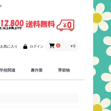
中
0
￥0
お気に入り
ログイン
学校関連
農作業
季節物
衣類
文具
運動用具
金属製品
竹・藁 製品
衣類品
春物
夏物
秋物
冬物