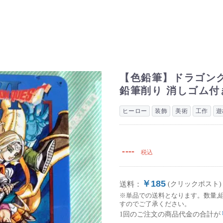
【色鉛筆】ドラゴンク
鉛筆削り 消しゴム付
ヒーロー
装飾
美術
工作
遊
----
税込
￥185
送料：
(クリックポスト)
※単品での送料となります。数量,
すのでご了承ください。
1回のご注文の商品代金の合計が