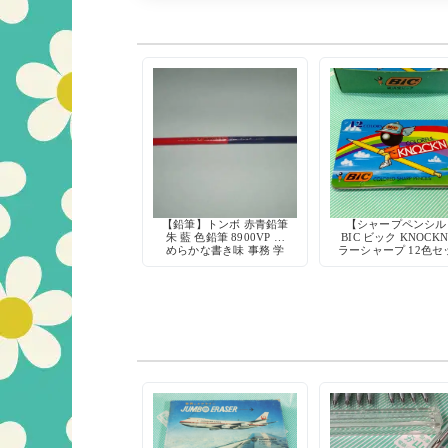
【鉛筆】トンボ 赤青鉛筆
【シャープペンシル
朱 藍 色鉛筆 8900VP な
BIC ビック KNOCKN
めらかな書き味 事務 学
ラーシャープ 12色セ
習 丸軸
廃盤 希少 デッドス
ク 文房具