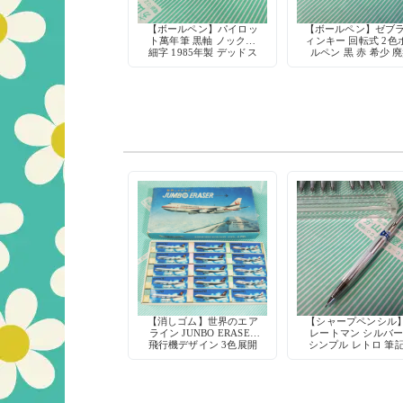
【ボールペン】パイロッ
【ボールペン】ゼブラ
ト萬年筆 黒軸 ノック式
ィンキー 回転式 2色
細字 1985年製 デッドス
ルペン 黒 赤 希少 
トック
筆記具 デッドスト
日本製
【消しゴム】世界のエア
【シャープペンシル
ライン JUNBO ERASER
レートマン シルバ
飛行機デザイン 3色展開
シンプル レトロ 筆
具 デッドストッ