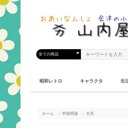
商品カテゴリを選択
商品名やキーワードを
昭和レトロ
キャラクタ
生
90's(平成2-11年)
80's(昭和55-64年)
70's(昭和45-54年)
60's(昭和35-44年)
50's(昭和25-34年)
40's(昭和15-24年)
30's(昭和5-14年)
漫画・アニメ
人物・動物
ホーム
学校関連
文具