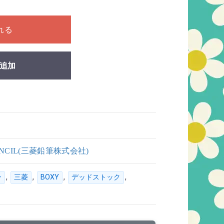
ださい
れる
追加
PENCIL(三菱鉛筆株式会社)
,
,
,
,
ン
三菱
BOXY
デッドストック