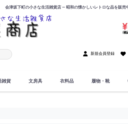
会津坂下町の小さな生活雑貨店 — 昭和の懐かしいレトロな品を販売
入力
新規会員登録
活雑貨
文房具
衣料品
履物・靴
インテリア
DIY・修理・自作
お風呂・トイレ
掃除・洗濯用具
裁縫
調理器具・料理関連
トイレットペーパー・
食器
筆記用具
事務用品
絵画・習字
テープ
玩具・おもちゃ
ノート
洋服
ジャージ・運動着
帽子
下着・手袋・靴下
鞄
アクセサリー・小物
ハンカチ・タオル類
化粧品
寝具
足袋
スリッパ
サンダル
シューズ
ちり紙・ティッシュ