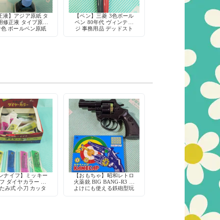
正液】アジア原紙 タ
【ペン】三菱 3色ボール
用修正液 タイプ原紙
ペン 80年代 ヴィンテー
青色 ボールペン原紙
ジ 事務用品 デッドスト
版印刷 謄写版 穴埋
ック レトロ文房具
め用
ンナイフ】ミッキー
【おもちゃ】昭和レトロ
フ ダイヤカラー 折
火薬銃 BIG BANG-R3 熊
たみ式 小刀 カッタ
よけにも使える鉄砲型玩
鉛筆削り 工作 当時物
具