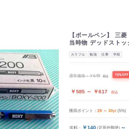
【ボールペン】 三菱 B
当時物 デッドストッ
カラフル
勉強
仕事
学校
10%OFF
通常価格：
￥649
税込
￥585 ～ ￥617
税込
29 ～ 30
pt
(5%)
獲得ポイント：
￥140
～
送料：
(定形外郵便)