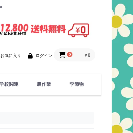
中
0
￥0
お気に入り
ログイン
学校関連
農作業
季節物
衣類
文具
運動用具
金属製品
竹・藁 製品
衣類品
春物
夏物
秋物
冬物