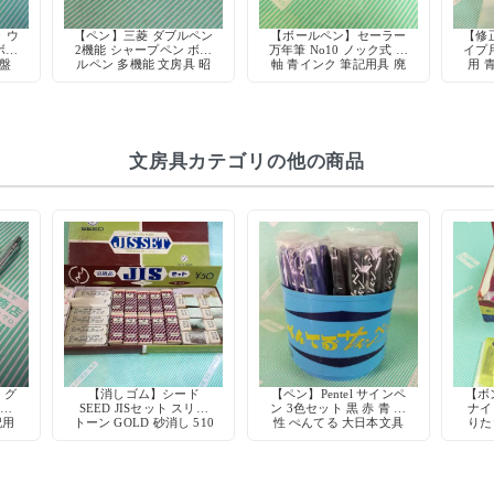
 ウ
【ペン】三菱 ダブルペン
【ボールペン】セーラー
【修
ボー
2機能 シャープペン ボー
万年筆 No10 ノック式 青
イプ
廃盤
ルペン 多機能 文房具 昭
軸 青インク 筆記用具 廃
用 
ック
和 デッドストック
盤 デッドストック
ガリ
文房具カテゴリの他の商品
】グ
【消しゴム】シード
【ペン】Pentel サインペ
【ボ
ー軸
SEED JISセット スリー
ン 3色セット 黒 赤 青 水
ナイ
記用
トーン GOLD 砂消し 510
性 ぺんてる 大日本文具
りた
ク
デッドストック
ー 