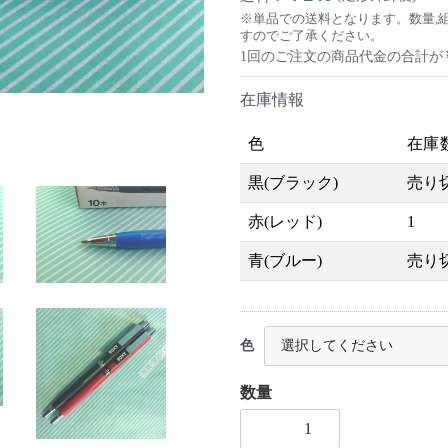
※単品での送料となります。数量,
すのでご了承ください。
1回のご注文の商品代金の合計が
在庫情報
色
在庫
黒(ブラック)
売り
赤(レッド)
1
青(ブルー)
売り
色
数量