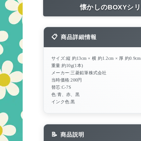
懐かしのBOXYシ
商品詳細情報
サイズ:縦 約13cm × 横 約1.2cm × 厚 約0.9cm
重量:約10g(1本)
メーカー:三菱鉛筆株式会社
当時価格:200円
替芯:C-7S
色:青、赤、黒
インク色:黒
商品説明