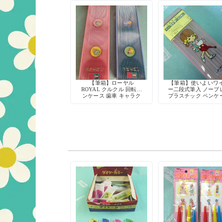
【筆箱】ローヤル
【筆箱】使いよいワ
ROYAL クルクル 回転ペ
ー二段式筆入 ノーブ
ンケース 歯車 キャラク
プラスチック ペンケ
ター
レトロポップ