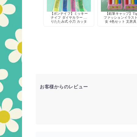
【ボンナイフ】ミッキー
【鉛筆キャップ】Tig
ナイフ ダイヤカラー 折
ファッションイラスト
りたたみ式 小刀 カッタ
女 4色セット 文房具
ー 鉛筆削り 工作 当時物
時物 レトロ
お客様からのレビュー