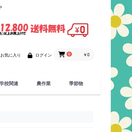
中
0
￥0
お気に入り
ログイン
学校関連
農作業
季節物
衣類
文具
運動用具
金属製品
竹・藁 製品
衣類品
春物
夏物
秋物
冬物