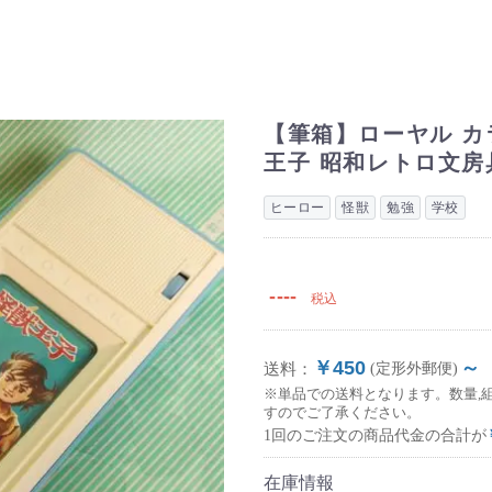
【筆箱】ローヤル カ
王子 昭和レトロ文房
ヒーロー
怪獣
勉強
学校
----
税込
￥450
～
送料：
(定形外郵便)
※単品での送料となります。数量,
すのでご了承ください。
1回のご注文の商品代金の合計が
在庫情報