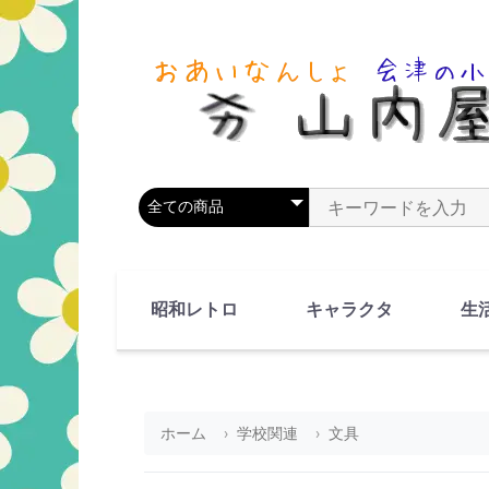
商品カテゴリを選択
商品名やキーワードを
昭和レトロ
キャラクタ
生
90's(平成2-11年)
80's(昭和55-64年)
70's(昭和45-54年)
60's(昭和35-44年)
50's(昭和25-34年)
40's(昭和15-24年)
30's(昭和5-14年)
漫画・アニメ
人物・動物
ホーム
学校関連
文具