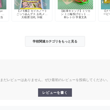
er
【メモ帳】セイカノート
【鉛筆キャップ】ミツカ
【ク
 少
ごっつあんデス お札メモ
ン ミニ輪投げセット 昭
ービ
 当
大相撲 旧札 30枚
和レトロ 学童文具
学校関連カテゴリをもっと見る
まだレビューはありません。ぜひ最初のレビューを投稿してください。
レビューを書く