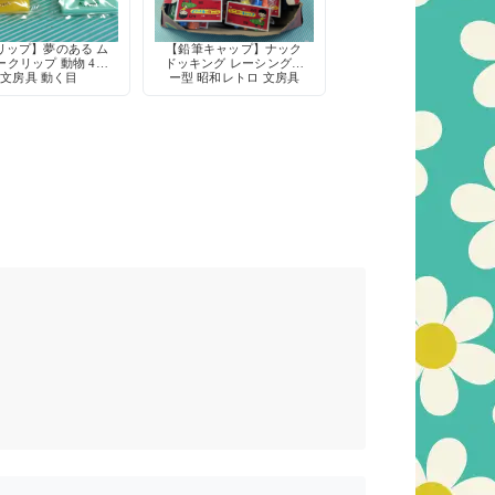
リップ】夢のある ム
【鉛筆キャップ】ナック
ークリップ 動物 4種
ドッキング レーシングカ
文房具 動く目
ー型 昭和レトロ 文房具
3本セット