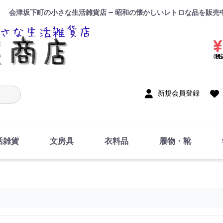
会津坂下町の小さな生活雑貨店 — 昭和の懐かしいレトロな品を販売
入力
新規会員登録
活雑貨
文房具
衣料品
履物・靴
インテリア
DIY・修理・自作
お風呂・トイレ
掃除・洗濯用具
裁縫
調理器具・料理関連
トイレットペーパー・
食器
筆記用具
事務用品
絵画・習字
テープ
玩具・おもちゃ
ノート
洋服
ジャージ・運動着
帽子
下着・手袋・靴下
鞄
アクセサリー・小物
ハンカチ・タオル類
化粧品
寝具
足袋
スリッパ
サンダル
シューズ
ちり紙・ティッシュ