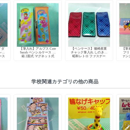
イダ
【筆入れ】アルプス Cute
【ペンケース】篠崎産業
【筆
レン
Sarah ペンシルケース 筆
チャック筆入れ しのきん
フリ
ース
箱 2面式 マグネット式
昭和レトロ ファスナー
ァン
日本製
筆箱 当時物 デッドスト
ト 
ック
学校関連カテゴリの他の商品