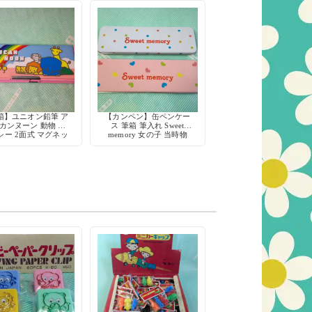
箱】ユニオン鉛筆 ア
【カンペン】缶ペンケー
カンヌーン 動物 フ
ス 筆箱 筆入れ Sweet
シー 2面式 マグネッ
memory 女の子 当時物
80年代 当時物 デッド
デッドストック 日本製
ストック 日本製