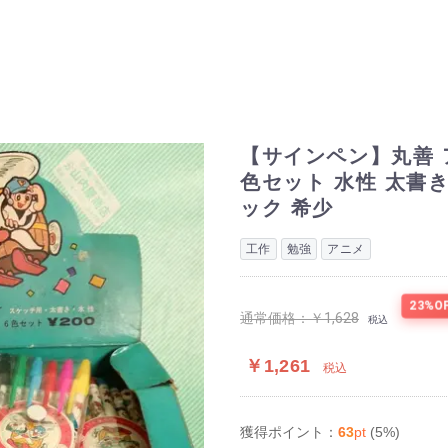
【サインペン】丸善 
色セット 水性 太書き
ック 希少
工作
勉強
アニメ
23%O
通常価格：
￥1,628
税込
￥1,261
税込
63
pt
(5%)
獲得ポイント：