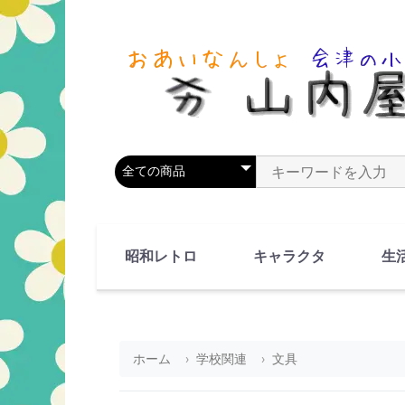
商品カテゴリを選択
商品名やキーワードを
昭和レトロ
キャラクタ
生
90's(平成2-11年)
80's(昭和55-64年)
70's(昭和45-54年)
60's(昭和35-44年)
50's(昭和25-34年)
40's(昭和15-24年)
30's(昭和5-14年)
漫画・アニメ
人物・動物
ホーム
学校関連
文具