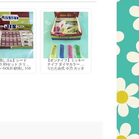
消しゴム】シード
【ボンナイフ】ミッキー
ED JISセット スリー
ナイフ ダイヤカラー 折
 GOLD 砂消し 510
りたたみ式 小刀 カッタ
ー 鉛筆削り 工作 当時物