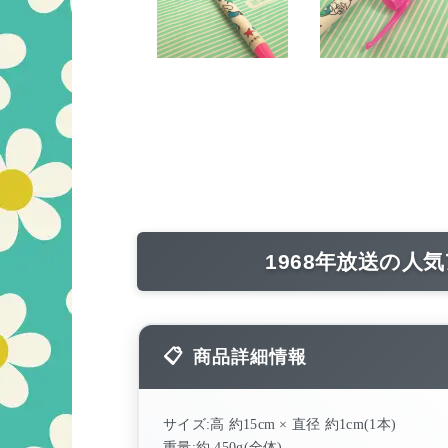
1968年放送の
商品詳細情報
サイズ:高 約15cm × 直径 約1cm(1本)
重量:約 450g(全体)