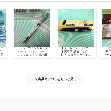
エア
【シャープペンシル】グ
【ボールペン】パイロッ
【
ER
レートマン シルバー軸
ト萬年筆 黒軸 ノック式
SE
展開
シンプル レトロ 筆記用
細字 1985年製 デッドス
トーン
具 デッドストック
トック
文房具カテゴリをもっと見る