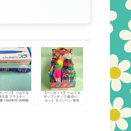
。
インペン】 ぺんてる
【ペンセット】 ぺんてる
本文具 プラスチック
ポップンポップ 総合ペン
青 1960年代 当時物
セット サインペン 蛍光
ッドストック 希少
ペン 当時物 廃盤 希少