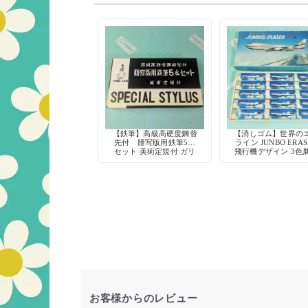
【鉄筆】高級高硬度鋼替
【消しゴム】世界の
先付 謄写版用鉄筆5本
ライン JUNBO ERAS
セット 美術定規付 ガリ
飛行機デザイン 3色
版印刷に
お客様からのレビュー