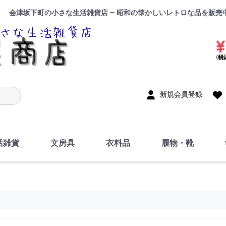
会津坂下町の小さな生活雑貨店 — 昭和の懐かしいレトロな品を販売
入力
新規会員登録
活雑貨
文房具
衣料品
履物・靴
インテリア
DIY・修理・自作
お風呂・トイレ
掃除・洗濯用具
裁縫
調理器具・料理関連
トイレットペーパー・
食器
筆記用具
事務用品
絵画・習字
テープ
玩具・おもちゃ
ノート
洋服
ジャージ・運動着
帽子
下着・手袋・靴下
鞄
アクセサリー・小物
ハンカチ・タオル類
化粧品
寝具
足袋
スリッパ
サンダル
シューズ
ちり紙・ティッシュ