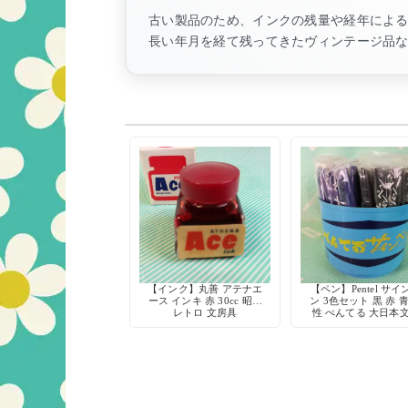
古い製品のため、インクの残量や経年によ
長い年月を経て残ってきたヴィンテージ品
【インク】丸善 アテナエ
【ペン】Pentel サイ
ース インキ 赤 30cc 昭和
ン 3色セット 黒 赤 青
レトロ 文房具
性 ぺんてる 大日本
デッドストック