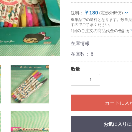
￥180
～
送料：
(定形外郵便)
※単品での送料となります。数量,
すのでご了承ください。
1回のご注文の商品代金の合計が
在庫情報
在庫数：
6
数量
1個以上の数量を入力してく
カートに入
お気に入りに