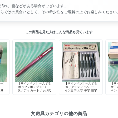
る汚れ、傷などがある場合がございます。
ならではの風合いとして、その希少性をご理解の上でお楽しみください
この商品を見た人はこんな商品も見ています
ンペ
【サインペン】 ぺんてる
【サインペン】ぺんてる
【サ
 水
ポップンポップ RS10 金
カリグラフィ ペン デザ
大日
文具
属ボディ カートリッジ式
イン文字 太字 中字 細字
ペン 
廃盤 希少 デッドストッ
当時物 デッドストック
デ
ク
希少
文房具カテゴリの他の商品