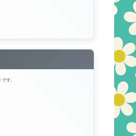
トです。
。