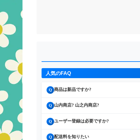
人気のFAQ
商品は新品ですか?
Q
山内商店? 山之内商店?
Q
ユーザー登録は必要ですか?
Q
配送料を知りたい
Q