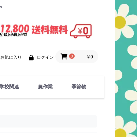
中
0
￥0
お気に入り
ログイン
学校関連
農作業
季節物
衣類
文具
運動用具
金属製品
竹・藁 製品
衣類品
春物
夏物
秋物
冬物