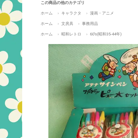
この商品の他のカテゴリ
ホーム
キャラクタ
漫画・アニメ
ホーム
文房具
事務用品
ホーム
昭和レトロ
60's(昭和35-44年)