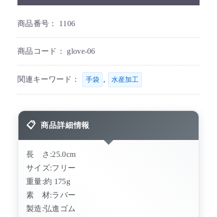
商品番号：
1106
商品コード：
glove-06
関連キーワード：
,
手袋
水産加工
商品詳細情報
長 さ:25.0cm
サイズ:フリー
重量:約 175g
素 材:ラバー
製造:弘進ゴム