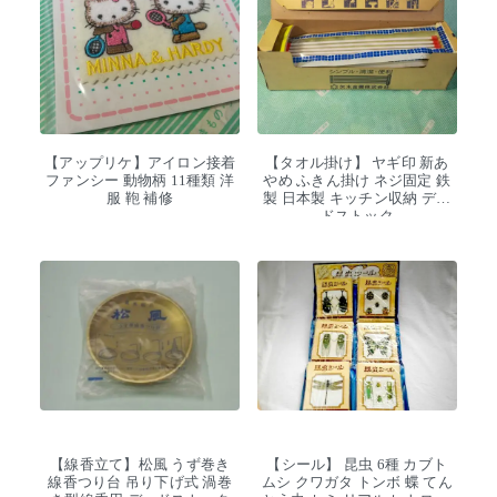
【アップリケ】アイロン接着
【タオル掛け】 ヤギ印 新あ
ファンシー 動物柄 11種類 洋
やめ ふきん掛け ネジ固定 鉄
服 鞄 補修
製 日本製 キッチン収納 デッ
ドストック
【線香立て】松風 うず巻き
【シール】 昆虫 6種 カブト
線香つり台 吊り下げ式 渦巻
ムシ クワガタ トンボ 蝶 てん