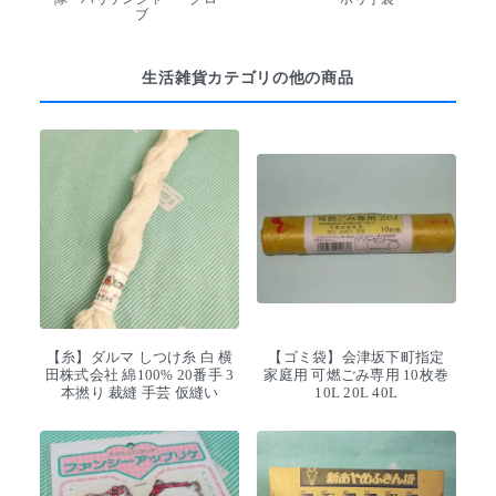
ブ
生活雑貨カテゴリの他の商品
【糸】ダルマ しつけ糸 白 横
【ゴミ袋】会津坂下町指定
田株式会社 綿100% 20番手 3
家庭用 可燃ごみ専用 10枚巻
本撚り 裁縫 手芸 仮縫い
10L 20L 40L