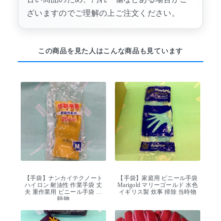
ざいますのでご理解の上ご注文ください。
この商品を見た人はこんな商品も見ています
【手袋】ナンカイテクノート
【手袋】家庭用 ビニール手袋
ハイロン 耐油性 作業手袋 丈
Marigold マリーゴールド 水色
夫 重作業用 ビニール手袋 当
イギリス製 炊事 掃除 当時物
時物