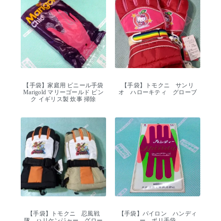
【手袋】家庭用 ビニール手袋
【手袋】トモクニ サンリ
Marigold マリーゴールド ピン
オ ハローキティ グローブ
ク イギリス製 炊事 掃除
【手袋】トモクニ 忍風戦
【手袋】パイロン ハンディ
隊 ハリケンジャー グロー
ー ポリ手袋