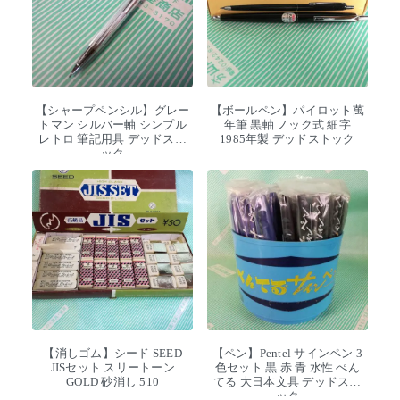
【シャープペンシル】グレー
【ボールペン】パイロット萬
トマン シルバー軸 シンプル
年筆 黒軸 ノック式 細字
レトロ 筆記用具 デッドスト
1985年製 デッドストック
ック
【消しゴム】シード SEED
【ペン】Pentel サインペン 3
JISセット スリートーン
色セット 黒 赤 青 水性 ぺん
GOLD 砂消し 510
てる 大日本文具 デッドスト
ック