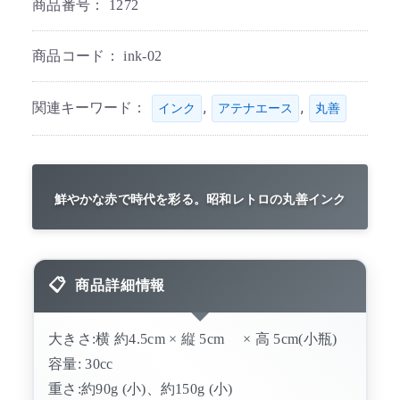
商品番号：
1272
商品コード：
ink-02
関連キーワード：
,
,
インク
アテナエース
丸善
鮮やかな赤で時代を彩る。昭和レトロの丸善インク
商品詳細情報
大きさ:横 約4.5cm × 縦 5cm × 高 5cm(小瓶)
容量: 30cc
重さ:約90g (小)、約150g (小)