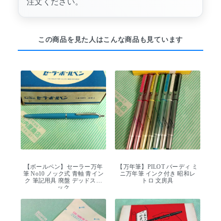
注文ください。
この商品を見た人はこんな商品も見ています
【ボールペン】セーラー万年
【万年筆】PILOT バーディ ミ
筆 No10 ノック式 青軸 青イン
ニ万年筆 インク付き 昭和レ
ク 筆記用具 廃盤 デッドスト
トロ 文房具
ック