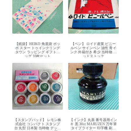
【紙袋】HEIKO 角底袋 ポッ
【ペン】 ロイド産業 ビニー
ポ スター トゥインクリング
ルペン サインペン 油性 青イ
タウン ラッピング ギフトバ
ンク 外箱付き 希少 当時物 デ
ッグ 10枚セット
ッドストック
【スタンプパッド】 レモン株
【インク】丸善 番号器用イン
式会社 コンパクト スタンプ
キ 黒 30cc MARUZEN 万年筆
台 丸型 日本製 当時物 デッド
タイプライター 印字機 刷毛