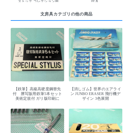
ストック コレクション用
付き
文房具カテゴリの他の商品
【鉄筆】高級高硬度鋼替先
【消しゴム】世界のエアライ
付 謄写版用鉄筆5本セット
ン JUNBO ERASER 飛行機デ
美術定規付 ガリ版印刷に
ザイン 3色展開