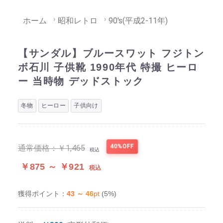
ホーム
昭和レトロ
90's(平成2-11年)
【サンダル】ブルースワット フジトン
ボ石川 子供靴 1990年代 特撮 ヒーロ
ー 当時物 デッドストック
冬物
ヒーロー
子供向け
40%OFF
通常価格：
￥1,465
税込
￥875 ～ ￥921
税込
43 ～ 46
pt
(5%)
獲得ポイント：