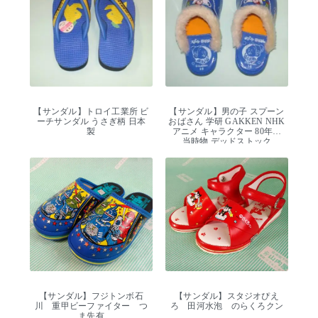
【サンダル】トロイ工業所 ビ
【サンダル】男の子 スプーン
ーチサンダル うさぎ柄 日本
おばさん 学研 GAKKEN NHK
製
アニメ キャラクター 80年代
当時物 デッドストック
【サンダル】フジトンボ石
【サンダル】スタジオぴえ
川 重甲ビーファイター つ
ろ 田河水泡 のらくろクン
ま先有