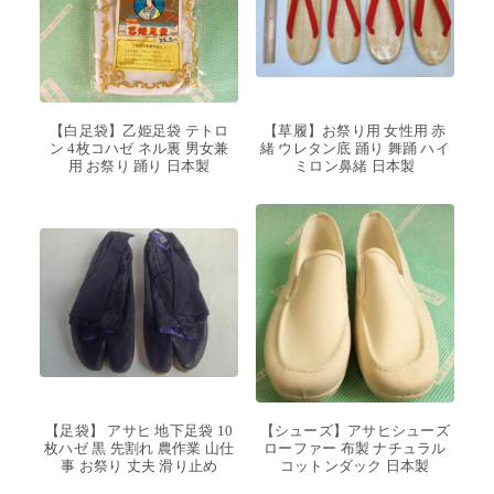
【白足袋】乙姫足袋 テトロ
【草履】お祭り用 女性用 赤
ン 4枚コハゼ ネル裏 男女兼
緒 ウレタン底 踊り 舞踊 ハイ
用 お祭り 踊り 日本製
ミロン鼻緒 日本製
【足袋】 アサヒ 地下足袋 10
【シューズ】アサヒシューズ
枚ハゼ 黒 先割れ 農作業 山仕
ローファー 布製 ナチュラル
事 お祭り 丈夫 滑り止め
コットンダック 日本製