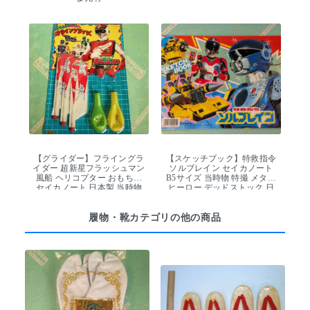
【グライダー】フライングラ
【スケッチブック】特救指令
イダー 超新星フラッシュマン
ソルブレイン セイカノート
風船 ヘリコプター おもちゃ
B5サイズ 当時物 特撮 メタル
セイカノート 日本製 当時物
ヒーロー デッドストック 日
本製
履物・靴カテゴリの他の商品