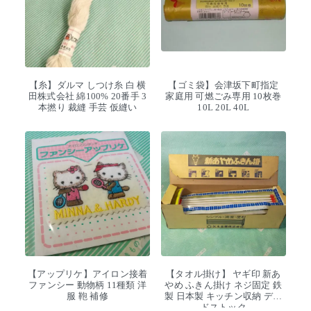
【糸】ダルマ しつけ糸 白 横
【ゴミ袋】会津坂下町指定
田株式会社 綿100% 20番手 3
家庭用 可燃ごみ専用 10枚巻
本撚り 裁縫 手芸 仮縫い
10L 20L 40L
【アップリケ】アイロン接着
【タオル掛け】 ヤギ印 新あ
ファンシー 動物柄 11種類 洋
やめ ふきん掛け ネジ固定 鉄
服 鞄 補修
製 日本製 キッチン収納 デッ
ドストック