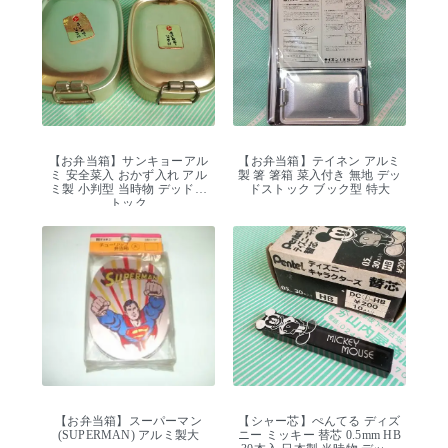
【お弁当箱】サンキョーアル
【お弁当箱】テイネン アルミ
ミ 安全菜入 おかず入れ アル
製 箸 箸箱 菜入付き 無地 デッ
ミ製 小判型 当時物 デッドス
ドストック ブック型 特大
トック
【お弁当箱】スーパーマン
【シャー芯】ぺんてる ディズ
(SUPERMAN) アルミ製大
ニー ミッキー 替芯 0.5mm HB