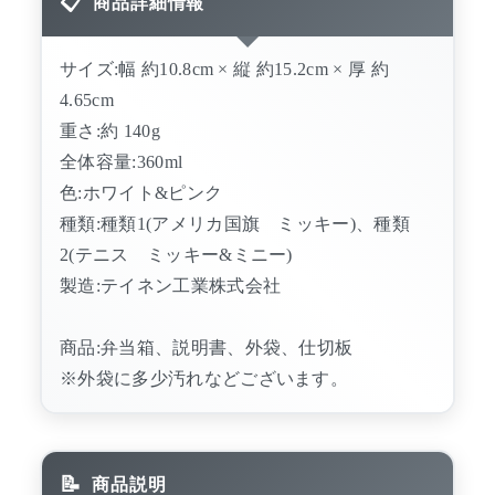
商品詳細情報
サイズ:幅 約10.8cm × 縦 約15.2cm × 厚 約
4.65cm
重さ:約 140g
全体容量:360ml
色:ホワイト&ピンク
種類:種類1(アメリカ国旗 ミッキー)、種類
2(テニス ミッキー&ミニー)
製造:テイネン工業株式会社
商品:弁当箱、説明書、外袋、仕切板
※外袋に多少汚れなどございます。
商品説明