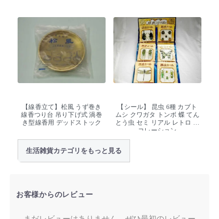
【線香立て】松風 うず巻き
【シール】 昆虫 6種 カブト
線香つり台 吊り下げ式 渦巻
ムシ クワガタ トンボ 蝶 てん
き型線香用 デッドストック
とう虫 セミ リアル レトロ デ
コレーション
生活雑貨カテゴリをもっと見る
お客様からのレビュー
まだレビューはありません。ぜひ最初のレビュー