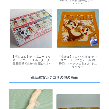
30本入 日本製 当時物 デッド
ストック
【消しゴム】ディズニー ミッ
【タオル】ハンドタオル ディ
キー ミニー ドナルドダック
ズニー チップとデール 綿
三菱鉛筆 California 懐かしい
100% ウォッシュタオル キャ
ラクター
生活雑貨カテゴリの他の商品