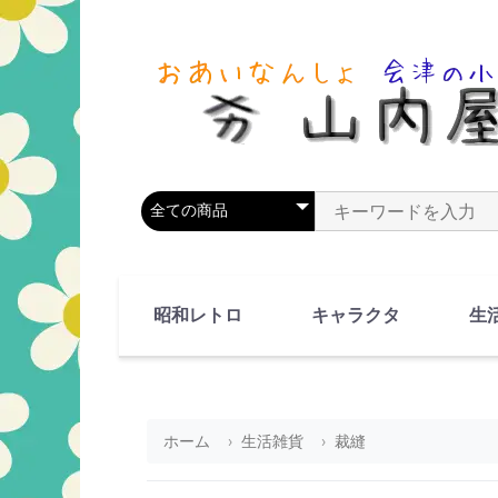
商品カテゴリを選択
商品名やキーワードを
昭和レトロ
キャラクタ
生
90's(平成2-11年)
80's(昭和55-64年)
70's(昭和45-54年)
60's(昭和35-44年)
50's(昭和25-34年)
40's(昭和15-24年)
30's(昭和5-14年)
漫画・アニメ
人物・動物
ホーム
生活雑貨
裁縫