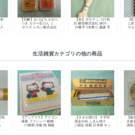
棒針
【石鹸】みつばち かおり
【糸】ダルマ しつけ糸
【針
み物
つき カラー石けん ミニ
白 横田株式会社 綿100%
じ針 
ック
サイズ レモン株式会社
20番手 3本撚り 裁縫 手
ケル
日本製 昭和レトロ 当時
芸 仮縫い
物 デッドストック
生活雑貨カテゴリの他の商品
町指
【アップリケ】アイロン
【タオル掛け】 ヤギ印
【線
専用
接着 ファンシー 動物柄
新あやめ ふきん掛け ネ
き線
L
11種類 洋服 鞄 補修
ジ固定 鉄製 日本製 キッ
渦巻
チン収納 デッドストック