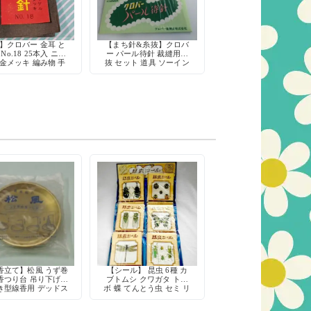
】クロバー 金耳 と
【まち針&糸抜】クロバ
No.18 25本入 ニッ
ー パール待針 裁縫用糸
金メッキ 編み物 手
抜 セット 道具 ソーイン
芸 裁縫道具
グ
香立て】松風 うず巻
【シール】 昆虫 6種 カ
香つり台 吊り下げ式
ブトムシ クワガタ トン
き型線香用 デッドス
ボ 蝶 てんとう虫 セミ リ
トック
アル レトロ デコレーシ
ョン