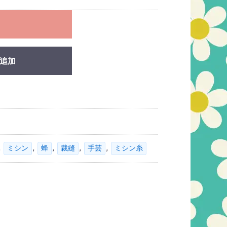
れ
追加
,
,
,
,
,
ミシン
蜂
裁縫
手芸
ミシン糸