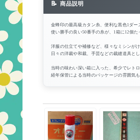
商品説明
金蜂印の最高級カタン糸、便利な黒色1ダー
使い勝手の良い50番手の糸が、1箱に12個
洋服の仕立てや補修など、様々なミシンが
日々の洋裁や和裁、手芸などの裁縫道具と
当時の味わい深い箱に入った、希少でレト
経年保管による当時のパッケージの雰囲気