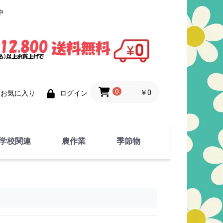
中
0
￥0
お気に入り
ログイン
学校関連
農作業
季節物
衣類
文具
運動用具
金属製品
竹・藁 製品
衣類品
春物
夏物
秋物
冬物