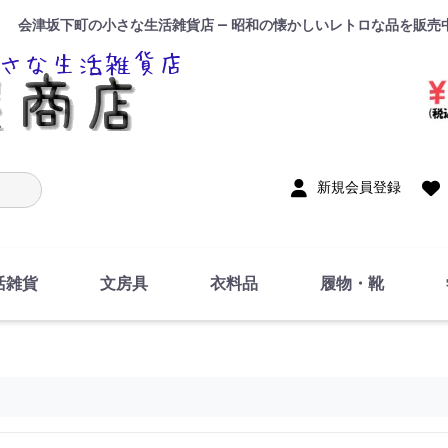
会津坂下町の小さな生活雑貨店 — 昭和の懐かしいレトロな品を販売
入力
新規会員登録
活雑貨
文房具
衣料品
履物・靴
インテリア
DIY・修理・自作
お風呂・トイレ
掃除・洗濯用具
裁縫
調理器具・料理関連
トイレットペーパー・
食器
筆記用具
事務用品
絵画・習字
テープ
玩具・おもちゃ
ノート
洋服
ジャージ・運動着
帽子
下着・手袋・靴下
鞄
アクセサリー・小物
ハンカチ・タオル類
化粧品
寝具
足袋
スリッパ
サンダル
シューズ
ちり紙・ティッシュ