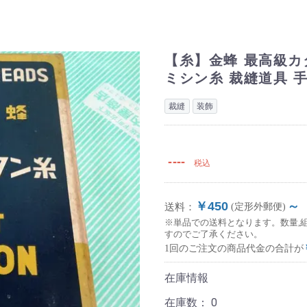
【糸】金蜂 最高級カタ
ミシン糸 裁縫道具 
裁縫
装飾
----
税込
￥450
～
送料：
(定形外郵便)
※単品での送料となります。数量,
すのでご了承ください。
1回のご注文の商品代金の合計が
在庫情報
在庫数：
0