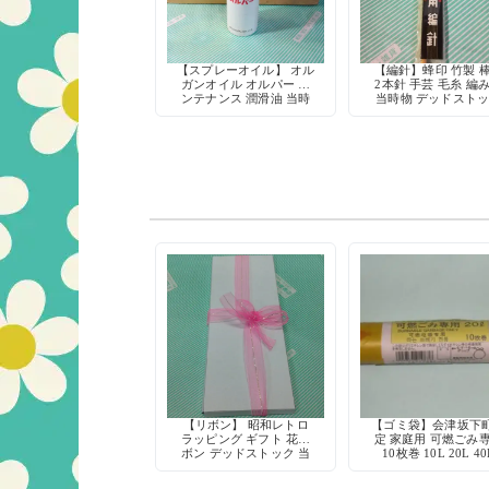
【スプレーオイル】 オル
【編針】蜂印 竹製 
ガンオイル オルパー メ
2本針 手芸 毛糸 編
ンテナンス 潤滑油 当時
当時物 デッドスト
物 ヴィンテージ 希少
【リボン】 昭和レトロ
【ゴミ袋】会津坂下
ラッピング ギフト 花リ
定 家庭用 可燃ごみ
ボン デッドストック 当
10枚巻 10L 20L 40
時物 手芸用品