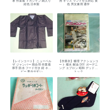
寒 作業着 ドカジャン 綿入り
用 キッズ ランドセル対応 黄
紺色 日本製
色 男女兼用 通学
【レインコート】 ニューベル
【作業衣】蝶理 アクションコ
ザ ジャンパー 雨合羽 作業着
ート 撥水 耐油 DIY ガーデニ
厚手 防水 フード付き 紺 ネイ
ング エプロン 昭和 デッドス
ビー 動きやすい
トック