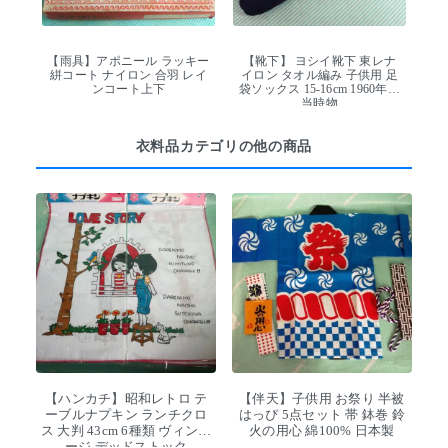
【雨具】アポニール ラッキー
【靴下】 ヨシイ靴下 東レナ
絣コート ナイロン 合羽 レイ
イロン タオル編み 子供用 足
ンコート上下
袋ソックス 15-16cm 1960年代
当時物
衣料品カテゴリの他の商品
【ハンカチ】昭和レトロ テ
【伴天】子供用 お祭り 半被
ーブルナプキン ランチクロ
はっぴ 5点セット 帯 鉢巻 鈴
ス 大判 43cm 6種類 ヴィンテ
火の用心 綿100% 日本製
ージ デッドストック