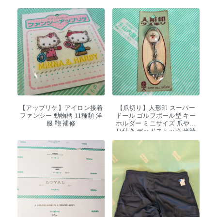
【アップリケ】アイロン接着
【爪切り】人形印 スーパー
ファンシー 動物柄 11種類 洋
ドール ゴルフボール型 キー
服 鞄 補修
ホルダー ミニサイズ 爪やす
り付き デッドストック 当時
物