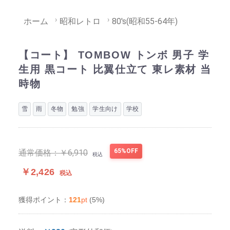
ホーム
昭和レトロ
80's(昭和55-64年)
【コート】 TOMBOW トンボ 男子 学
生用 黒コート 比翼仕立て 東レ素材 当
時物
雪
雨
冬物
勉強
学生向け
学校
65%OFF
通常価格：
￥6,910
税込
￥2,426
税込
121
pt
(5%)
獲得ポイント：