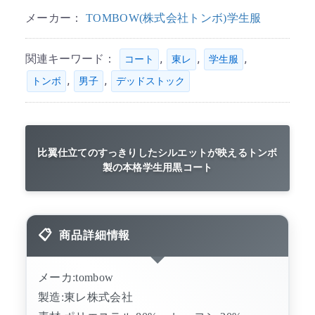
メーカー：
TOMBOW(株式会社トンボ)学生服
関連キーワード：
,
,
,
コート
東レ
学生服
,
,
トンボ
男子
デッドストック
比翼仕立てのすっきりしたシルエットが映えるトンボ
製の本格学生用黒コート
商品詳細情報
メーカ:tombow
製造:東レ株式会社