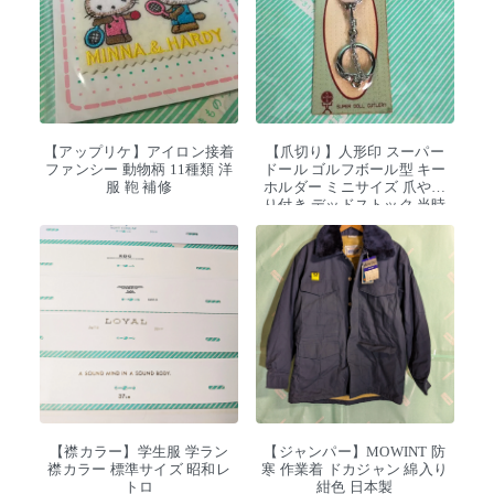
【アップリケ】アイロン接着
【爪切り】人形印 スーパー
ファンシー 動物柄 11種類 洋
ドール ゴルフボール型 キー
服 鞄 補修
ホルダー ミニサイズ 爪やす
り付き デッドストック 当時
物
【襟カラー】学生服 学ラン
【ジャンパー】MOWINT 防
襟カラー 標準サイズ 昭和レ
寒 作業着 ドカジャン 綿入り
トロ
紺色 日本製