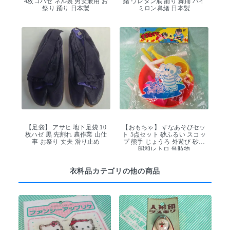
4枚コハゼ ネル裏 男女兼用 お
緒 ウレタン底 踊り 舞踊 ハイ
祭り 踊り 日本製
ミロン鼻緒 日本製
【足袋】 アサヒ 地下足袋 10
【おもちゃ】 すなあそびセッ
枚ハゼ 黒 先割れ 農作業 山仕
ト 5点セット 砂ふるい スコッ
事 お祭り 丈夫 滑り止め
プ 熊手 じょうろ 外遊び 砂場
昭和レトロ 当時物
衣料品カテゴリの他の商品