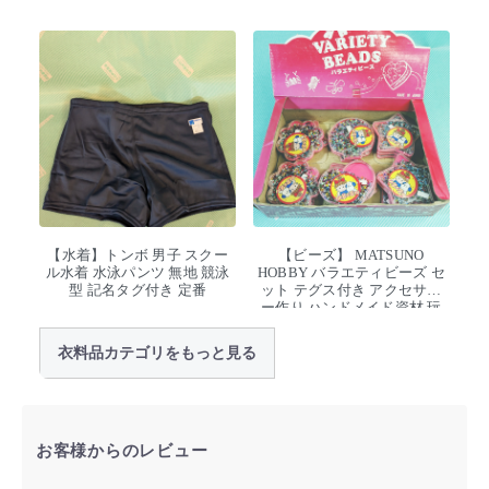
【水着】トンボ 男子 スクー
【ビーズ】 MATSUNO
ル水着 水泳パンツ 無地 競泳
HOBBY バラエティビーズ セ
型 記名タグ付き 定番
ット テグス付き アクセサリ
ー作り ハンドメイド資材 玩
具 デッドストック
衣料品カテゴリをもっと見る
お客様からのレビュー