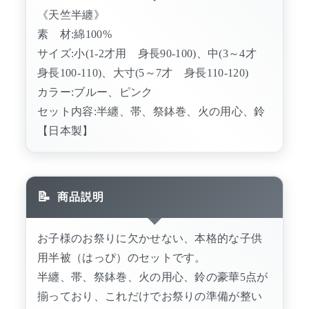
《天竺半纏》
素 材:綿100%
サイズ:小(1-2才用 身長90-100)、中(3～4才
身長100-110)、大寸(5～7才 身長110-120)
カラー:ブルー、ピンク
セット内容:半纏、帯、祭鉢巻、火の用心、鈴
【日本製】
商品説明
お子様のお祭りに欠かせない、本格的な子供
用半被（はっぴ）のセットです。
半纏、帯、祭鉢巻、火の用心、鈴の豪華5点が
揃っており、これだけでお祭りの準備が整い