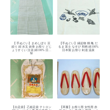
【 手ぬぐい】まめしぼり 豆
【手ぬぐい】縁起物 鶴 亀 だ
絞り 紺 水玉 鉢巻 お祭り どじ
るま 富士 なすび 和柄 綿100%
ょうすくい 注染 綿100% 日本
日本製 お祭り 剣道 温泉
製
【白足袋】乙姫足袋 テトロン
【草履】お祭り用 女性用 赤