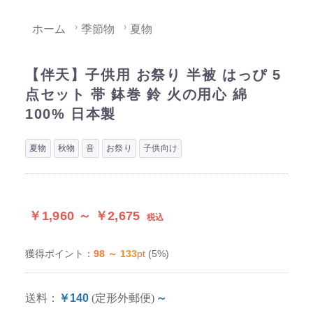
ホーム
季節物
夏物
【伴天】子供用 お祭り 半被 はっぴ 5
点セット 帯 鉢巻 鈴 火の用心 綿
100% 日本製
夏物
秋物
音
お祭り
子供向け
￥1,960 ～ ￥2,675
税込
98 ～ 133
pt
(5%)
獲得ポイント：
送料：
￥140
(定形外郵便)
～