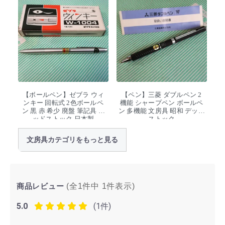
【ボールペン】ゼブラ ウィ
【ペン】三菱 ダブルペン 2
ンキー 回転式 2色ボールペ
機能 シャープペン ボールペ
ン 黒 赤 希少 廃盤 筆記具 デ
ン 多機能 文房具 昭和 デッド
ッドストック 日本製
ストック
文房具カテゴリをもっと見る
商品レビュー
(全1件中
1
件表示)
5.0
(1件)