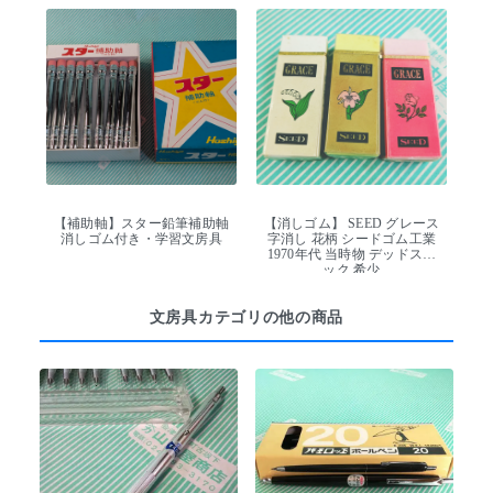
【補助軸】スター鉛筆補助軸
【消しゴム】 SEED グレース
消しゴム付き・学習文房具
字消し 花柄 シードゴム工業
1970年代 当時物 デッドスト
ック 希少
文房具カテゴリの他の商品