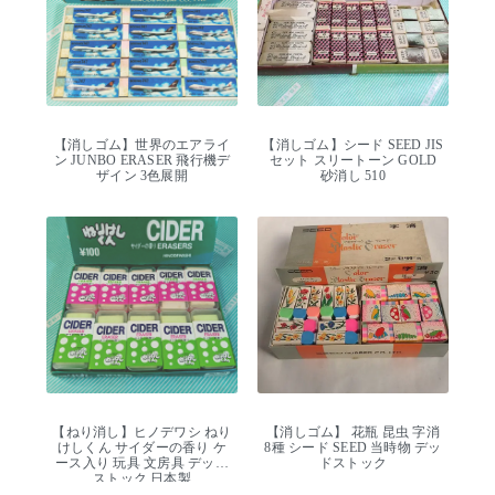
【消しゴム】世界のエアライ
【消しゴム】シード SEED JIS
ン JUNBO ERASER 飛行機デ
セット スリートーン GOLD
ザイン 3色展開
砂消し 510
【ねり消し】ヒノデワシ ねり
【消しゴム】 花瓶 昆虫 字消
けしくん サイダーの香り ケ
8種 シード SEED 当時物 デッ
ース入り 玩具 文房具 デッド
ドストック
ストック 日本製