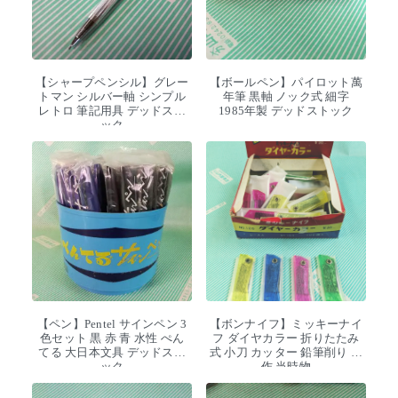
【シャープペンシル】グレー
【ボールペン】パイロット萬
トマン シルバー軸 シンプル
年筆 黒軸 ノック式 細字
レトロ 筆記用具 デッドスト
1985年製 デッドストック
ック
【ペン】Pentel サインペン 3
【ボンナイフ】ミッキーナイ
色セット 黒 赤 青 水性 ぺん
フ ダイヤカラー 折りたたみ
てる 大日本文具 デッドスト
式 小刀 カッター 鉛筆削り 工
ック
作 当時物