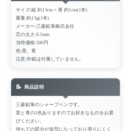
サイズ:縦 約13cm × 厚 約1cm(1本)
重量:約15g(1本)
メーカー:三菱鉛筆株式会社
芯の太さ:0.5mm
当時価格:500円
色:黒、青
注意:外箱は付属していません。
商品説明
三菱鉛筆のシャープペンです。
黒と青の2色ありますのでお好きなものをお選
びください。
持ちての部分が波型になっており滑りにくく