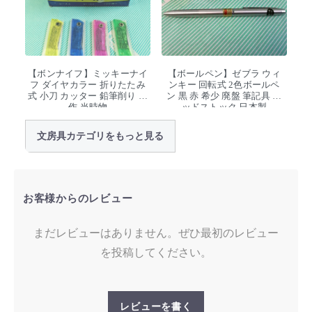
【ボンナイフ】ミッキーナイ
【ボールペン】ゼブラ ウィ
フ ダイヤカラー 折りたたみ
ンキー 回転式 2色ボールペ
式 小刀 カッター 鉛筆削り 工
ン 黒 赤 希少 廃盤 筆記具 デ
作 当時物
ッドストック 日本製
文房具カテゴリをもっと見る
お客様からのレビュー
まだレビューはありません。ぜひ最初のレビュー
を投稿してください。
レビューを書く