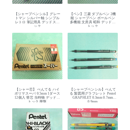
【シャープペンシル】グレー
【ペン】三菱 ダブルペン 2機
トマン シルバー軸 シンプル
能 シャープペン ボールペン
レトロ 筆記用具 デッドスト
多機能 文房具 昭和 デッドス
ック
トック
【シャー芯】 ぺんてる ハイ
【シャープペンシル】ぺんて
ポリマスーパ 0.5mm 1ダース
る 製図用グラフレット Pentel
12個入 替芯 当時物 デッドス
GRAPHLET 0.3mm 0.7mm
トック 廃盤
0.9mm