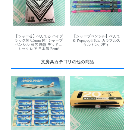
【シャー芯】ぺんてる ハイブ
【シャープペンシル】ぺんて
ラック芯 0.5mm 1打 シャープ
る Popnpop P105J カラフルス
ペンシル 替芯 廃盤 デッドス
ケルトンボディ
トック レア 日本製 Pentel
文房具カテゴリの他の商品