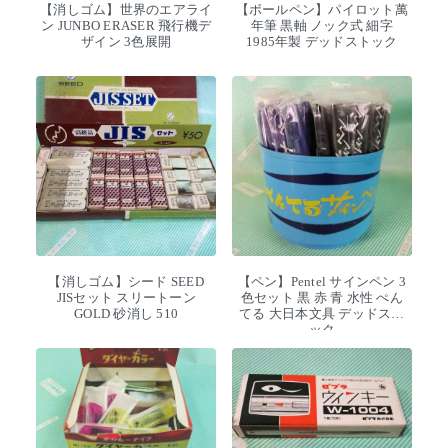
【消しゴム】世界のエアライ
【ボールペン】パイロット萬
ン JUNBO ERASER 飛行機デ
年筆 黒軸 ノック式 細字
ザイン 3色展開
1985年製 デッドストック
【消しゴム】シード SEED
【ペン】Pentel サインペン 3
JISセット スリートーン
色セット 黒 赤 青 水性 ぺん
GOLD 砂消し 510
てる 大日本文具 デッドスト
ック