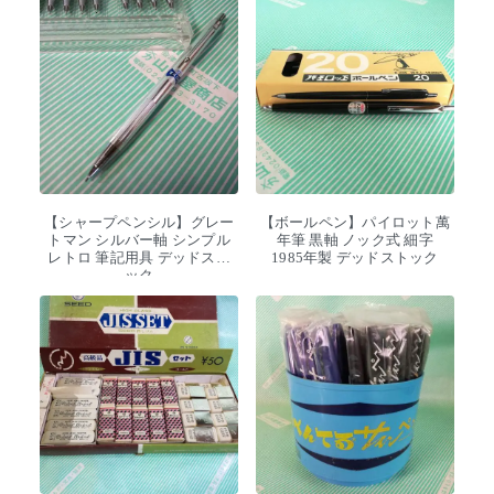
【シャープペンシル】グレー
【ボールペン】パイロット萬
トマン シルバー軸 シンプル
年筆 黒軸 ノック式 細字
レトロ 筆記用具 デッドスト
1985年製 デッドストック
ック