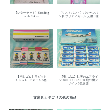
【レターセット】Standing
【リストバンド】パッチンバ
with Nature
ンド プリティガール 反射 6種
【消しゴム】ラビット
【消しゴム】世界のエアライ
U.S.G.L. USガール 5色
ン JUNBO ERASER 飛行機デ
ザイン 3色展開
文房具カテゴリの他の商品