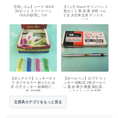
【消しゴム】シード SEED
【ペン】Pentel サインペン 3
JISセット スリートーン
色セット 黒 赤 青 水性 ぺん
GOLD 砂消し 510
てる 大日本文具 デッドスト
ック
【ボンナイフ】ミッキーナイ
【ボールペン】ゼブラ ウィ
フ ダイヤカラー 折りたたみ
ンキー 回転式 2色ボールペ
式 小刀 カッター 鉛筆削り 工
ン 黒 赤 希少 廃盤 筆記具 デ
作 当時物
ッドストック 日本製
文房具カテゴリをもっと見る