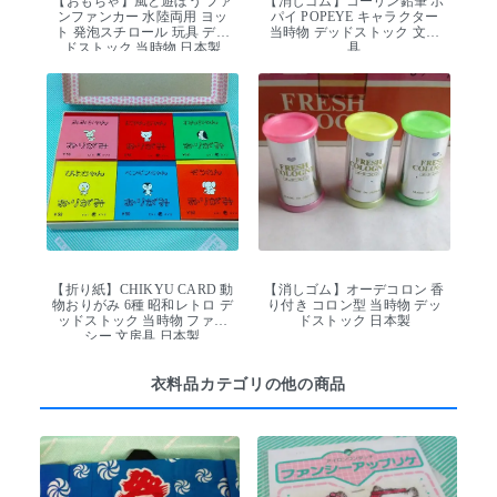
【おもちゃ】風と遊ぼう ファ
【消しゴム】コーリン鉛筆 ポ
ンファンカー 水陸両用 ヨッ
パイ POPEYE キャラクター
ト 発泡スチロール 玩具 デッ
当時物 デッドストック 文房
ドストック 当時物 日本製
具
【折り紙】CHIKYU CARD 動
【消しゴム】オーデコロン 香
物おりがみ 6種 昭和レトロ デ
り付き コロン型 当時物 デッ
ッドストック 当時物 ファン
ドストック 日本製
シー 文房具 日本製
衣料品カテゴリの他の商品