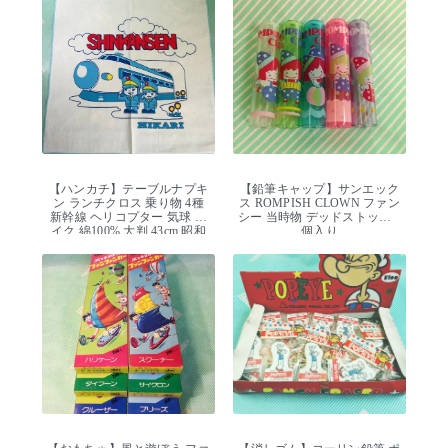
【ハンカチ】テーブルナプキ
【鉛筆キャップ】サンエック
ン ランチクロス 乗り物 4種
ス ROMPISH CLOWN ファン
新幹線 ヘリコプター 気球 バ
シー 当時物 デッドストック 5
イク 綿100% 大判 43cm 昭和
個入り
レトロ デッドストック