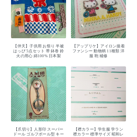
【伴天】子供用 お祭り 半被
【アップリケ】アイロン接着
はっぴ 5点セット 帯 鉢巻 鈴
ファンシー 動物柄 11種類 洋
火の用心 綿100% 日本製
服 鞄 補修
【爪切り】人形印 スーパー
【襟カラー】学生服 学ラン
ドール ゴルフボール型 キー
襟カラー 標準サイズ 昭和レ