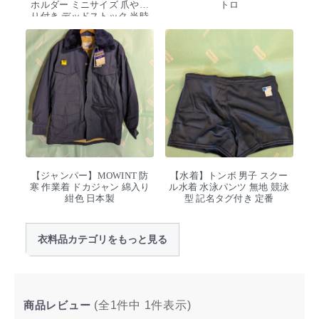
ホルダー ミニサイズ 爪やす
トロ
り付き デッドストック 当時
物
【ジャンパー】MOWINT 防
【水着】トンボ 男子 スクー
寒 作業着 ドカジャン 綿入り
ル水着 水泳パンツ 無地 競泳
紺色 日本製
型 記名タグ付き 定番
衣料品カテゴリをもっと見る
商品レビュー
(全1件中
1
件表示)