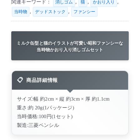
関連キーワード：
,
,
,
消しゴム
猫
かおり入り
,
,
当時物
デッドストック
ファンシー
ミルク缶型と猫のイラストが可愛い昭和ファンシーな
当時物かおり入り消しゴムセット
商品詳細情報
サイズ:幅 約2cm × 縦 約3cm × 厚 約1.1cm
重さ:約 20g(1パッケージ)
当時価格:100円(1セット)
製造:三菱ペンシル