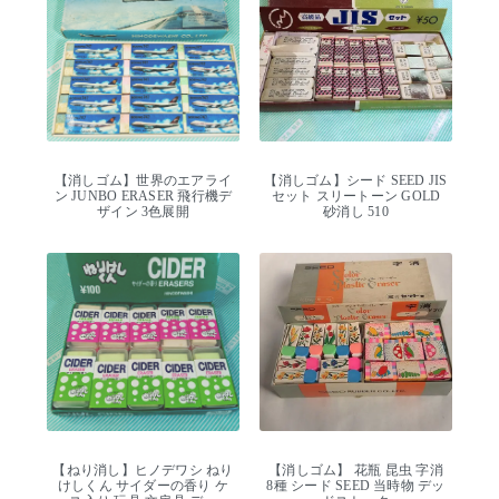
【消しゴム】世界のエアライ
【消しゴム】シード SEED JIS
ン JUNBO ERASER 飛行機デ
セット スリートーン GOLD
ザイン 3色展開
砂消し 510
【ねり消し】ヒノデワシ ねり
【消しゴム】 花瓶 昆虫 字消
けしくん サイダーの香り ケ
8種 シード SEED 当時物 デッ