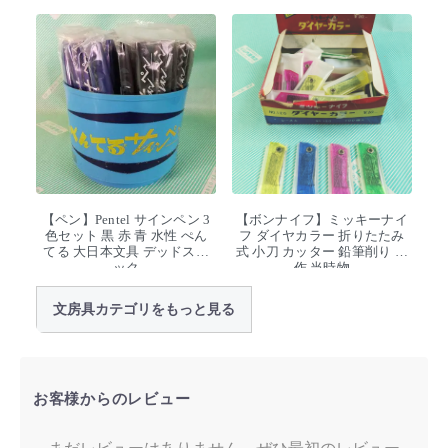
【ペン】Pentel サインペン 3
【ボンナイフ】ミッキーナイ
色セット 黒 赤 青 水性 ぺん
フ ダイヤカラー 折りたたみ
てる 大日本文具 デッドスト
式 小刀 カッター 鉛筆削り 工
ック
作 当時物
文房具カテゴリをもっと見る
お客様からのレビュー