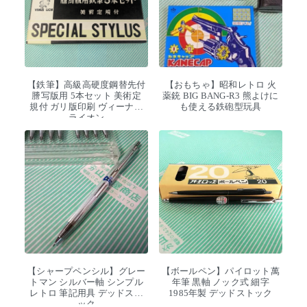
【鉄筆】高級高硬度鋼替先付
【おもちゃ】昭和レトロ 火
謄写版用 5本セット 美術定
薬銃 BIG BANG-R3 熊よけに
規付 ガリ版印刷 ヴィーナス
も使える鉄砲型玩具
ライオン
【シャープペンシル】グレー
【ボールペン】パイロット萬
トマン シルバー軸 シンプル
年筆 黒軸 ノック式 細字
レトロ 筆記用具 デッドスト
1985年製 デッドストック
ック