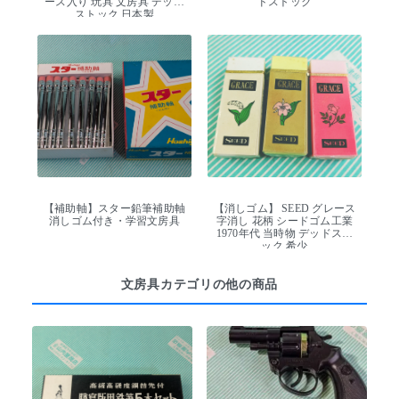
ース入り 玩具 文房具 デッド
ドストック
ストック 日本製
【補助軸】スター鉛筆補助軸
【消しゴム】 SEED グレース
消しゴム付き・学習文房具
字消し 花柄 シードゴム工業
1970年代 当時物 デッドスト
ック 希少
文房具カテゴリの他の商品