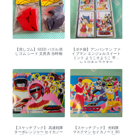
【消しゴム】SEED パズル消
【ポチ袋】アンパンマン ファ
しゴム シード 文房具 当時物
イブマン エンジェルスイート
ミント ようこそようこ 平成
レトロキャラクター
【スケッチブック】 高速戦隊
【スケッチブック】 光戦隊
ターボレンジャー セイカノー
マスクマン セイカノート B5