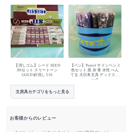
【消しゴム】シード SEED
【ペン】Pentel サインペン 3
JISセット スリートーン
色セット 黒 赤 青 水性 ぺん
GOLD 砂消し 510
てる 大日本文具 デッドスト
ック
文房具カテゴリをもっと見る
お客様からのレビュー