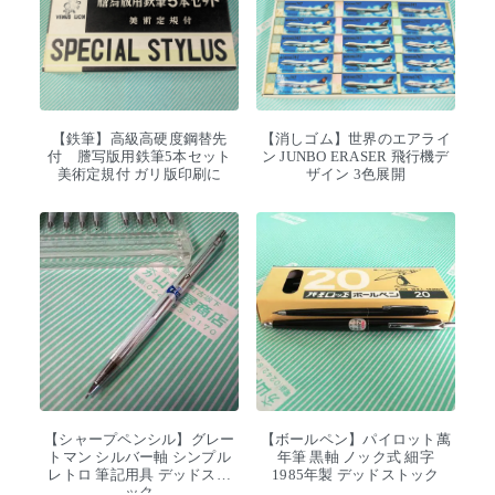
【鉄筆】高級高硬度鋼替先
【消しゴム】世界のエアライ
付 謄写版用鉄筆5本セット
ン JUNBO ERASER 飛行機デ
美術定規付 ガリ版印刷に
ザイン 3色展開
【シャープペンシル】グレー
【ボールペン】パイロット萬
トマン シルバー軸 シンプル
年筆 黒軸 ノック式 細字
レトロ 筆記用具 デッドスト
1985年製 デッドストック
ック