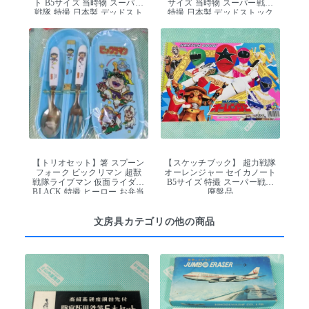
ト B5サイズ 当時物 スーパー
サイズ 当時物 スーパー戦隊
戦隊 特撮 日本製 デッドスト
特撮 日本製 デッドストック
ック
【トリオセット】箸 スプーン
【スケッチブック】 超力戦隊
フォーク ビックリマン 超獣
オーレンジャー セイカノート
戦隊ライブマン 仮面ライダー
B5サイズ 特撮 スーパー戦隊
BLACK 特撮 ヒーロー お弁当
廃盤品
給食 カトラリー
文房具カテゴリの他の商品