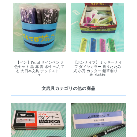
【ペン】Pentel サインペン 3
【ボンナイフ】ミッキーナイ
色セット 黒 赤 青 水性 ぺんて
フ ダイヤカラー 折りたたみ
る 大日本文具 デッドストッ
式 小刀 カッター 鉛筆削り 工
ク
作 当時物
文房具カテゴリの他の商品