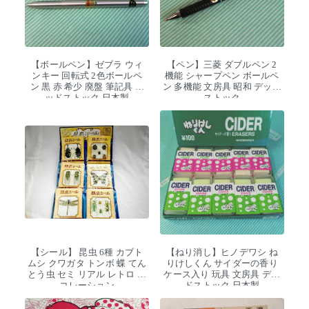
【ボールペン】ゼブラ ウィ
【ペン】三菱 ダブルペン 2
ンキー 回転式 2色ボールペ
機能 シャープペン ボールペ
ン 黒 赤 希少 廃盤 筆記具 デ
ン 多機能 文房具 昭和 デッド
ッドストック 日本製
ストック
【シール】 昆虫 6種 カブト
【ねり消し】ヒノデワシ ね
ムシ クワガタ トンボ 蝶 てん
りけしくん サイダーの香り
とう虫 セミ リアル レトロ デ
ケース入り 玩具 文房具 デッ
コレーション
ドストック 日本製