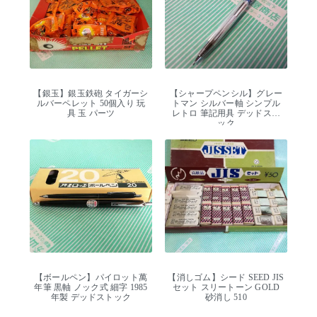
【銀玉】銀玉鉄砲 タイガーシ
【シャープペンシル】グレー
ルバーペレット 50個入り 玩
トマン シルバー軸 シンプル
具 玉 パーツ
レトロ 筆記用具 デッドスト
ック
【ボールペン】パイロット萬
【消しゴム】シード SEED JIS
年筆 黒軸 ノック式 細字 1985
セット スリートーン GOLD
年製 デッドストック
砂消し 510