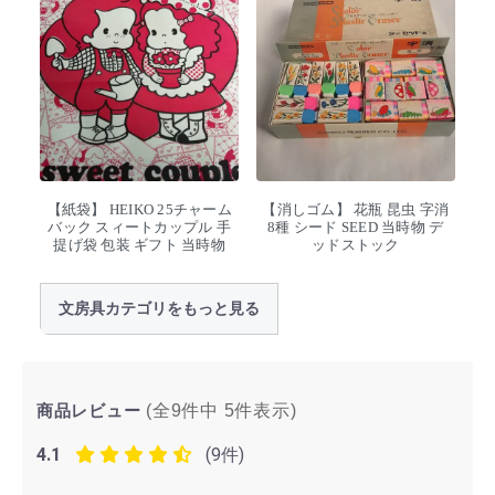
【紙袋】 HEIKO 25チャーム
【消しゴム】 花瓶 昆虫 字消
バック スィートカップル 手
8種 シード SEED 当時物 デ
提げ袋 包装 ギフト 当時物
ッドストック
文房具カテゴリをもっと見る
商品レビュー
(全9件中
5
件表示)
4.1
(9件)