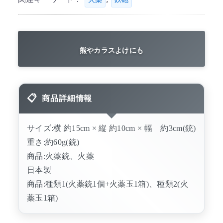
熊やカラスよけにも
商品詳細情報
サイズ:横 約15cm × 縦 約10cm × 幅 約3cm(銃)
重さ:約60g(銃)
商品:火薬銃、火薬
日本製
商品:種類1(火薬銃1個+火薬玉1箱)、種類2(火
薬玉1箱)