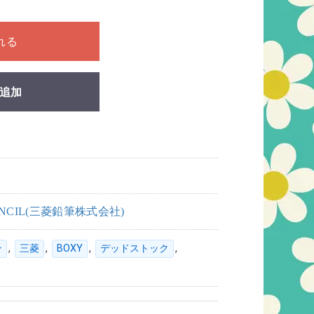
ださい
れる
追加
PENCIL(三菱鉛筆株式会社)
,
,
,
,
ン
三菱
BOXY
デッドストック