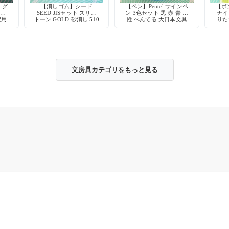
】グ
【消しゴム】シード
【ペン】Pentel サインペ
【ボ
ー軸
SEED JISセット スリー
ン 3色セット 黒 赤 青 水
ナイ
記用
トーン GOLD 砂消し 510
性 ぺんてる 大日本文具
りた
ク
デッドストック
ー 
文房具カテゴリをもっと見る