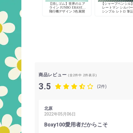
【消しゴム】世界のエア
【シャープペンシル
ライン JUNBO ERASER
レートマン シルバ
飛行機デザイン 3色展開
シンプル レトロ 筆
具 デッドストッ
商品レビュー
(全2件中
2
件表示)
3.5
(2件)
北原
2022年05月06日
Boxy100愛用者だからこそ