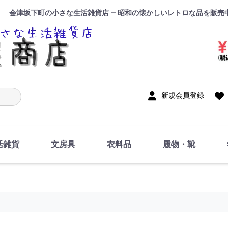
会津坂下町の小さな生活雑貨店 — 昭和の懐かしいレトロな品を販売
入力
新規会員登録
活雑貨
文房具
衣料品
履物・靴
インテリア
DIY・修理・自作
お風呂・トイレ
掃除・洗濯用具
裁縫
調理器具・料理関連
トイレットペーパー・
食器
筆記用具
事務用品
絵画・習字
テープ
玩具・おもちゃ
ノート
洋服
ジャージ・運動着
帽子
下着・手袋・靴下
鞄
アクセサリー・小物
ハンカチ・タオル類
化粧品
寝具
足袋
スリッパ
サンダル
シューズ
ちり紙・ティッシュ