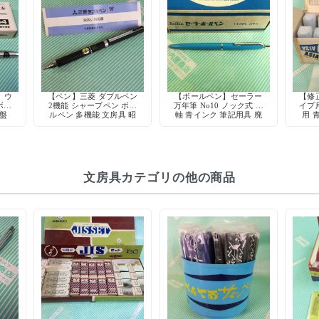
 ウ
【ペン】三菱 ダブルペン
【ボールペン】セーラー
【修
ボー
2機能 シャープペン ボー
万年筆 No10 ノック式 青
イプ
廃盤
ルペン 多機能 文房具 昭
軸 青インク 筆記用具 廃
用 
ック
和 デッドストック
盤 デッドストック
ガリ
文房具カテゴリの他の商品