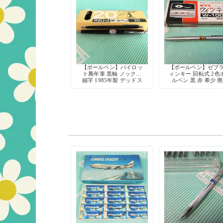
【ボールペン】パイロッ
【ボールペン】ゼブラ
ト萬年筆 黒軸 ノック式
ィンキー 回転式 2色
細字 1985年製 デッドス
ルペン 黒 赤 希少 
トック
筆記具 デッドスト
日本製