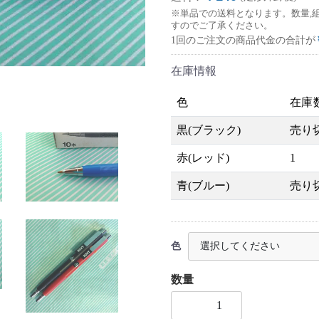
※単品での送料となります。数量,
すのでご了承ください。
1回のご注文の商品代金の合計が
在庫情報
色
在庫
黒(ブラック)
売り
赤(レッド)
1
青(ブルー)
売り
色
数量