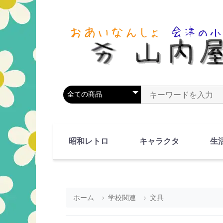
商品カテゴリを選択
商品名やキーワードを
昭和レトロ
キャラクタ
生
90's(平成2-11年)
80's(昭和55-64年)
70's(昭和45-54年)
60's(昭和35-44年)
50's(昭和25-34年)
40's(昭和15-24年)
30's(昭和5-14年)
漫画・アニメ
人物・動物
ホーム
学校関連
文具