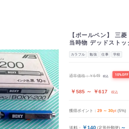
【ボールペン】 三菱 B
当時物 デッドストッ
カラフル
勉強
仕事
学校
10%OFF
通常価格：
￥649
税込
￥585 ～ ￥617
税込
29 ～ 30
pt
(5%)
獲得ポイント：
￥140
～
送料：
(定形外郵便)