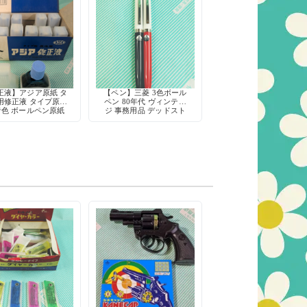
正液】アジア原紙 タ
【ペン】三菱 3色ボール
用修正液 タイプ原紙
ペン 80年代 ヴィンテー
青色 ボールペン原紙
ジ 事務用品 デッドスト
版印刷 謄写版 穴埋
ック レトロ文房具
め用