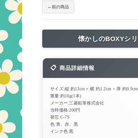
前の商品
懐かしのBOXYシ
商品詳細情報
サイズ:縦 約13cm × 横 約1.2cm × 厚 約0.9cm
重量:約10g(1本)
メーカー:三菱鉛筆株式会社
当時価格:200円
替芯:C-7S
色:青、赤、黒
インク色:黒