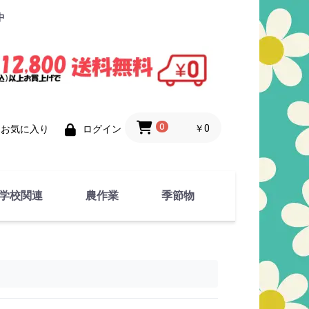
中
0
￥0
お気に入り
ログイン
学校関連
農作業
季節物
衣類
文具
運動用具
金属製品
竹・藁 製品
衣類品
春物
夏物
秋物
冬物