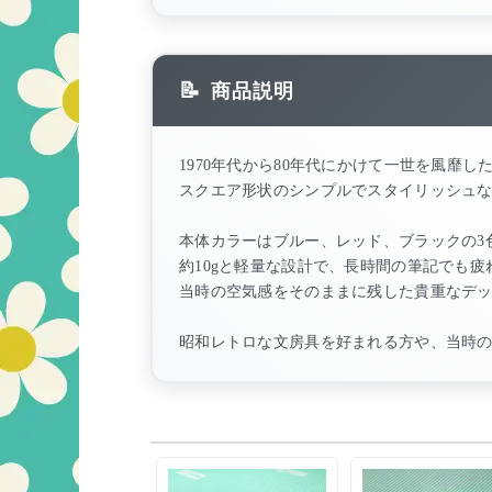
商品説明
1970年代から80年代にかけて一世を風靡
スクエア形状のシンプルでスタイリッシュ
本体カラーはブルー、レッド、ブラックの3
約10gと軽量な設計で、長時間の筆記でも
当時の空気感をそのままに残した貴重なデ
昭和レトロな文房具を好まれる方や、当時