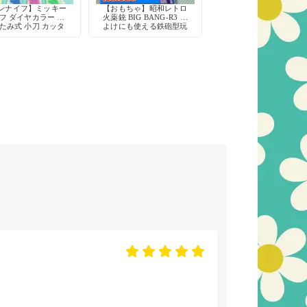
ンナイフ】ミッキー
【おもちゃ】昭和レトロ
フ ダイヤカラー 折
火薬銃 BIG BANG-R3 熊
たみ式 小刀 カッタ
よけにも使える鉄砲型玩
鉛筆削り 工作 当時物
具