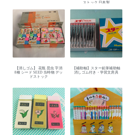
ストック 日本製
【消しゴム】 花瓶 昆虫 字消
【補助軸】スター鉛筆補助軸
8種 シード SEED 当時物 デッ
消しゴム付き・学習文房具
ドストック