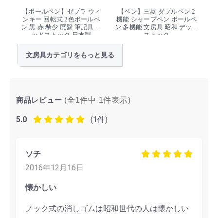
【ボールペン】ゼブラ ウィ
【ペン】三菱 ダブルペン 2
ンキー 回転式 2色ボールペ
機能 シャープペン ボールペ
ン 黒 赤 希少 廃盤 筆記具 デ
ン 多機能 文房具 昭和 デッド
ッドストック 日本製
ストック
文房具カテゴリをもっと見る
商品レビュー
(全1件中
1
件表示)
5.0
(1件)
ソチ
2016年12月16日
懐かしい
ノック式の消しゴムは昭和世代の人は懐かしい