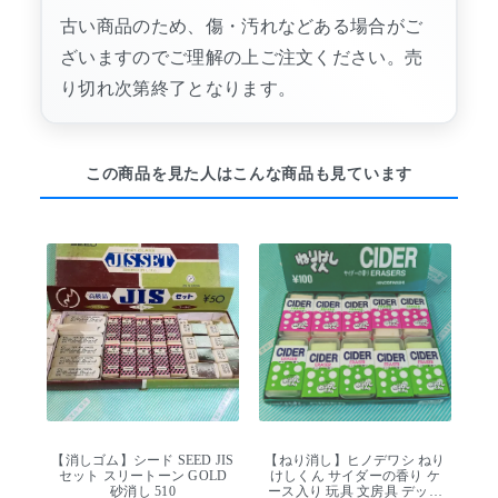
古い商品のため、傷・汚れなどある場合がご
ざいますのでご理解の上ご注文ください。売
り切れ次第終了となります。
この商品を見た人はこんな商品も見ています
【消しゴム】シード SEED JIS
【ねり消し】ヒノデワシ ねり
セット スリートーン GOLD
けしくん サイダーの香り ケ
砂消し 510
ース入り 玩具 文房具 デッド