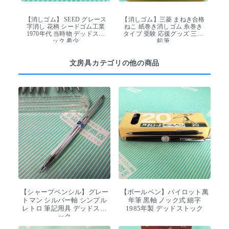
【消しゴム】 SEED グレース
【消しゴム】三菱 まねき合格
字消し 花柄 シードゴム工業
ねこ 紙巻き消しゴム 糸巻き
1970年代 当時物 デッドスト
タイプ 受験 応援グッズ 三菱
ック 希少
鉛筆
文房具カテゴリの他の商品
【シャープペンシル】グレー
【ボールペン】パイロット萬
トマン シルバー軸 シンプル
年筆 黒軸 ノック式 細字
レトロ 筆記用具 デッドスト
1985年製 デッドストック
ック