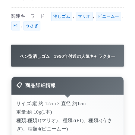
関連キーワード：
,
,
,
消しゴム
マリオ
ピニームー
,
F1
うさぎ
ペン型消しゴム 1990年付近の人気キャラクター
商品詳細情報
サイズ:縦 約 12cm × 直径 約1cm
重量:約 10g(1本)
種類:種類1(マリオ)、種類2(F1)、種類3(うさ
ぎ)、種類4(ピニームー)