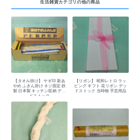
生活雑貨カテゴリの他の商品
【タオル掛け】 ヤギ印 新あ
【リボン】 昭和レトロ ラッ
やめ ふきん掛け ネジ固定 鉄
ピング ギフト 花リボン デッ
製 日本製 キッチン収納 デッ
ドストック 当時物 手芸用品
ドストック