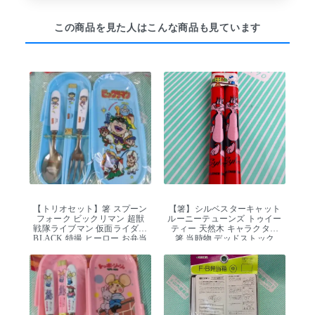
この商品を見た人はこんな商品も見ています
【トリオセット】箸 スプーン
【箸】シルベスターキャット
フォーク ビックリマン 超獣
ルーニーテューンズ トゥイー
戦隊ライブマン 仮面ライダー
ティー 天然木 キャラクター
BLACK 特撮 ヒーロー お弁当
箸 当時物 デッドストック
給食 カトラリー