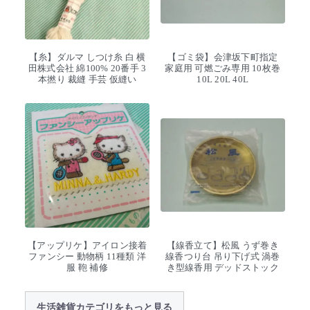
【糸】ダルマ しつけ糸 白 横
【ゴミ袋】会津坂下町指定
田株式会社 綿100% 20番手 3
家庭用 可燃ごみ専用 10枚巻
本撚り 裁縫 手芸 仮縫い
10L 20L 40L
【アップリケ】アイロン接着
【線香立て】松風 うず巻き
ファンシー 動物柄 11種類 洋
線香つり台 吊り下げ式 渦巻
服 鞄 補修
き型線香用 デッドストック
生活雑貨カテゴリをもっと見る