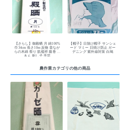
【さらし】御殿晒 月 綿100%
【帽子】日除け帽子 サンシェ
巾34cm 長さ10m 反物 昔なが
ード マミー 日焼け防止 ガー
らの木綿 祭り 肌襦袢 腹巻 ふ
デニング 紫外線対策 白鳩
きん 刺し子 手芸
農作業カテゴリの他の商品