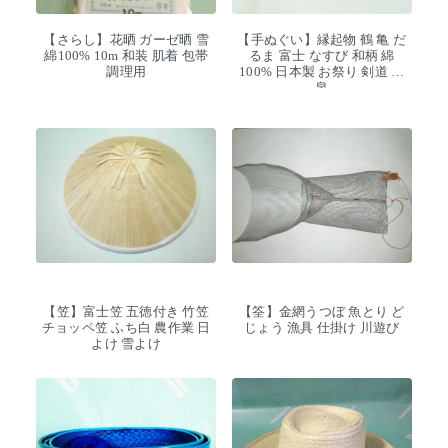
【さらし】花晒 ガーゼ晒 雪
【手ぬぐい】縁起物 鶴 亀 だ
綿100% 10m 和装 肌着 包帯
るま 富士 なすび 和柄 綿
調理用
100% 日本製 お祭り 剣道 温
泉
【笠】富士笠 五徳付き 竹笠
【筌】金網うつぼ 魚とり ど
チョッペ笠 ふち白 農作業 日
じょう 漁具 仕掛け 川遊び
よけ 雪よけ