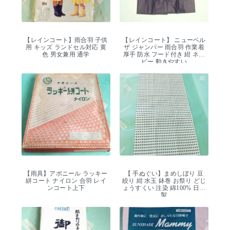
【レインコート】雨合羽 子供
【レインコート】 ニューベル
用 キッズ ランドセル対応 黄
ザ ジャンパー 雨合羽 作業着
色 男女兼用 通学
厚手 防水 フード付き 紺 ネイ
ビー 動きやすい
【雨具】アポニール ラッキー
【 手ぬぐい】まめしぼり 豆
絣コート ナイロン 合羽 レイ
絞り 紺 水玉 鉢巻 お祭り どじ
ンコート上下
ょうすくい 注染 綿100% 日本
製