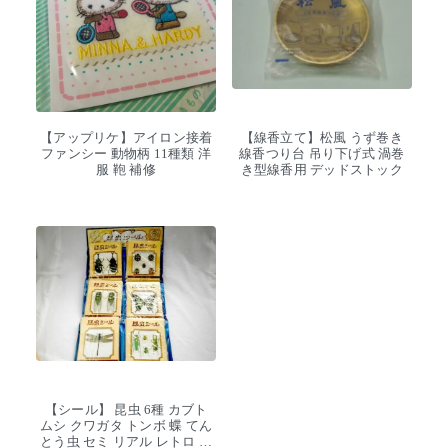
【アップリケ】アイロン接着
【線香立て】松風 うず巻き
ファンシー 動物柄 11種類 洋
線香つり台 吊り下げ式 渦巻
服 鞄 補修
き型線香用 デッドストック
【シール】 昆虫 6種 カブト
ムシ クワガタ トンボ 蝶 てん
とう虫 セミ リアル レトロ デ