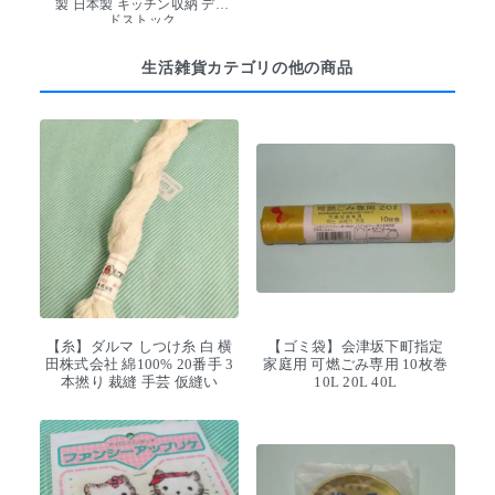
製 日本製 キッチン収納 デッ
ドストック
生活雑貨カテゴリの他の商品
【糸】ダルマ しつけ糸 白 横
【ゴミ袋】会津坂下町指定
田株式会社 綿100% 20番手 3
家庭用 可燃ごみ専用 10枚巻
本撚り 裁縫 手芸 仮縫い
10L 20L 40L