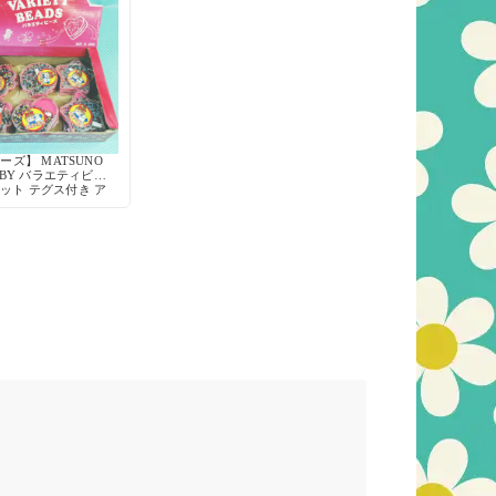
ーズ】 MATSUNO
BBY バラエティビー
セット テグス付き ア
サリー作り ハンドメ
資材 玩具 デッドス
トック