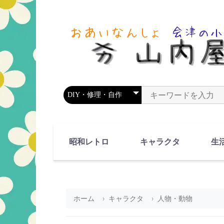
商品カテゴリを選択
商品名やキーワードを
昭和レトロ
キャラクタ
生
90's(平成2-11年)
80's(昭和55-64年)
70's(昭和45-54年)
60's(昭和35-44年)
50's(昭和25-34年)
40's(昭和15-24年)
30's(昭和5-14年)
漫画・アニメ
人物・動物
ホーム
キャラクタ
人物・動物