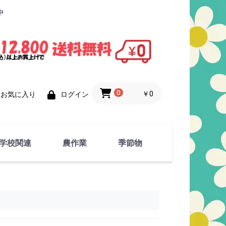
中
0
￥0
お気に入り
ログイン
学校関連
農作業
季節物
衣類
文具
運動用具
金属製品
竹・藁 製品
衣類品
春物
夏物
秋物
冬物