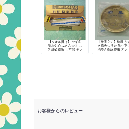
【タオル掛け】 ヤギ印
【線香立て】松風 う
新あやめ ふきん掛け ネ
き線香つり台 吊り下
ジ固定 鉄製 日本製 キッ
渦巻き型線香用 デッ
チン収納 デッドストック
トック
お客様からのレビュー