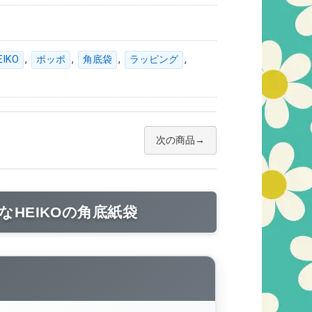
,
,
,
,
EIKO
ポッポ
角底袋
ラッピング
次の商品
HEIKOの角底紙袋