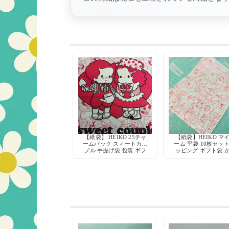
【紙袋】 HEIKO 25チャ
【紙袋】HEIKO マ
ームバック スィートカッ
ーム 平袋 10枚セット
プル 手提げ袋 包装 ギフ
ッピング ギフト袋 
ト 当時物
いい 動物柄 猫 くま 
ぎ