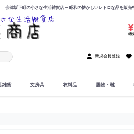
会津坂下町の小さな生活雑貨店 — 昭和の懐かしいレトロな品を販売
入力
新規会員登録
活雑貨
文房具
衣料品
履物・靴
インテリア
DIY・修理・自作
お風呂・トイレ
掃除・洗濯用具
裁縫
調理器具・料理関連
トイレットペーパー・
食器
筆記用具
事務用品
絵画・習字
テープ
玩具・おもちゃ
ノート
洋服
ジャージ・運動着
帽子
下着・手袋・靴下
鞄
アクセサリー・小物
ハンカチ・タオル類
化粧品
寝具
足袋
スリッパ
サンダル
シューズ
ちり紙・ティッシュ