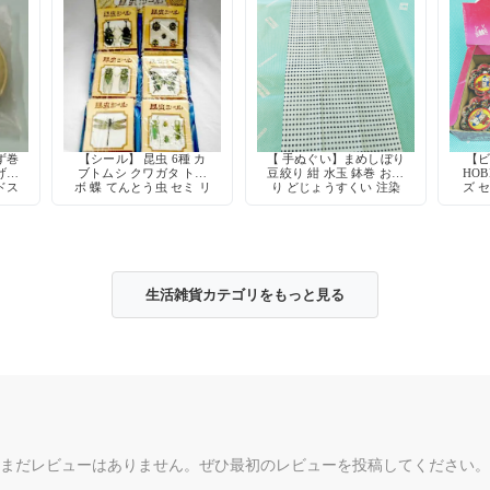
ず巻
【シール】 昆虫 6種 カ
【 手ぬぐい】まめしぼり
【ビ
げ式
ブトムシ クワガタ トン
豆絞り 紺 水玉 鉢巻 お祭
HO
ドス
ボ 蝶 てんとう虫 セミ リ
り どじょうすくい 注染
ズ 
アル レトロ デコレーシ
綿100% 日本製
クセ
ョン
イド
生活雑貨カテゴリをもっと見る
まだレビューはありません。ぜひ最初のレビューを投稿してください。