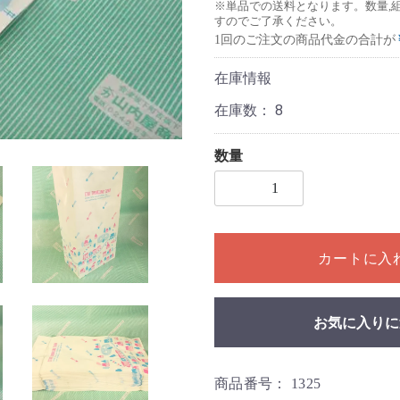
※単品での送料となります。数量,
すのでご了承ください。
1回のご注文の商品代金の合計が
在庫情報
在庫数：
8
数量
1個以上の数量を入力してく
カートに入
お気に入りに
商品番号：
1325