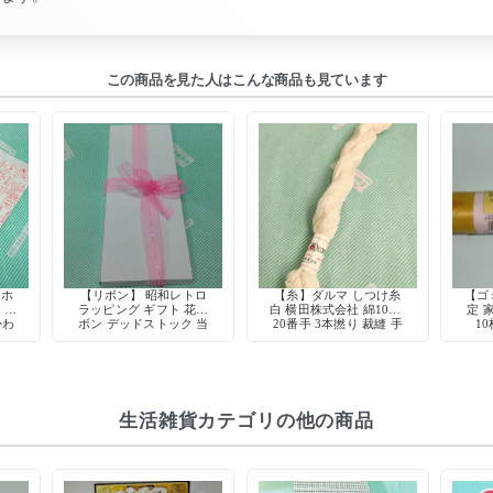
この商品を見た人はこんな商品も見ています
イホ
【リボン】 昭和レトロ
【糸】ダルマ しつけ糸
【ゴ
 ラ
ラッピング ギフト 花リ
白 横田株式会社 綿100%
定 
かわ
ボン デッドストック 当
20番手 3本撚り 裁縫 手
10
うさ
時物 手芸用品
芸 仮縫い
生活雑貨カテゴリの他の商品