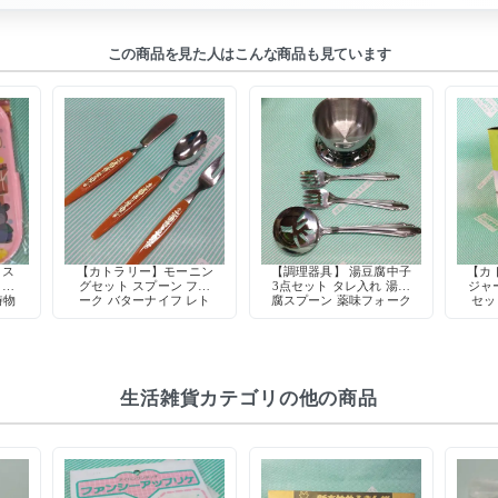
この商品を見た人はこんな商品も見ています
 ス
【カトラリー】モーニン
【調理器具】 湯豆腐中子
【カ
トラ
グセット スプーン フォ
3点セット タレ入れ 湯豆
ジャ
時物
ーク バターナイフ レト
腐スプーン 薬味フォーク
セッ
ロ
昭和レトロ ステンレス製
ック
コッ
生活雑貨カテゴリの他の商品