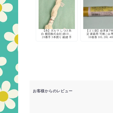
【糸】ダルマ しつけ糸
【ゴミ袋】会津坂下
白 横田株式会社 綿100%
定 家庭用 可燃ごみ
20番手 3本撚り 裁縫 手
10枚巻 10L 20L 40
芸 仮縫い
お客様からのレビュー