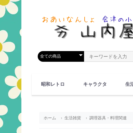
商品カテゴリを選択
商品名やキーワードを
昭和レトロ
キャラクタ
生
90's(平成2-11年)
80's(昭和55-64年)
70's(昭和45-54年)
60's(昭和35-44年)
50's(昭和25-34年)
40's(昭和15-24年)
30's(昭和5-14年)
漫画・アニメ
人物・動物
ホーム
生活雑貨
調理器具・料理関連