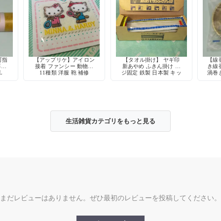
町指
【アップリケ】アイロン
【タオル掛け】 ヤギ印
【線
専用
接着 ファンシー 動物柄
新あやめ ふきん掛け ネ
き線
L
11種類 洋服 鞄 補修
ジ固定 鉄製 日本製 キッ
渦巻
チン収納 デッドストック
生活雑貨カテゴリをもっと見る
まだレビューはありません。ぜひ最初のレビューを投稿してください。