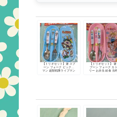
【トリオセット】箸 スプ
【トリオセット】 箸
ーン フォーク ビックリ
プーン フォーク カ
マン 超獣戦隊ライブマン
リー お弁当 給食 当
仮面ライダーBLACK 特
キャラクター
撮 ヒーロー お弁当 給食
カトラリー