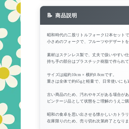
商品説明
昭和時代の二股リトルフォーク12本セット
小さめのフォークで、フルーツやデザート
素材はステンレス製で、丈夫で扱いやすい
持ち手の部分はプラスチック樹脂で作られ
サイズは縦約10cm × 横約0.8cmです。
重さは全体で約65gと軽量で、日常使いにも
古い商品のため、汚れやキズがある場合が
ビンテージ品として状態をご理解のうえご
昭和の食卓を思い出させる懐かしいカトラ
在庫限りのため、売り切れ次第終了となり