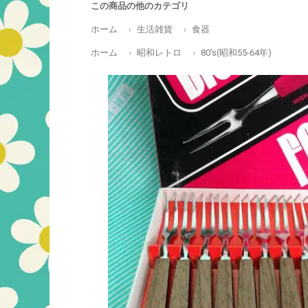
この商品の他のカテゴリ
ホーム
生活雑貨
食器
ホーム
昭和レトロ
80's(昭和55-64年)