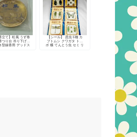
香立て】松風 うず巻
【シール】 昆虫 6種 カ
香つり台 吊り下げ式
ブトムシ クワガタ トン
き型線香用 デッドス
ボ 蝶 てんとう虫 セミ リ
トック
アル レトロ デコレーシ
ョン