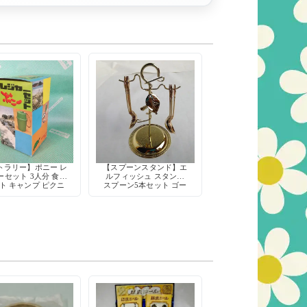
トラリー】ポニー レ
【スプーンスタンド】エ
ーセット 3人分 食器
ルフィッシュ スタンド
ト キャンプ ピクニ
スプーン5本セット ゴー
 スプーン フォーク
ルド 葉 モチーフ カトラ
プ 皿 ナイフ 栓抜き
リー
デッドストック