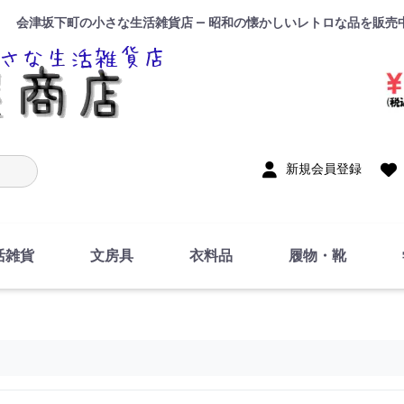
会津坂下町の小さな生活雑貨店 — 昭和の懐かしいレトロな品を販売
入力
新規会員登録
活雑貨
文房具
衣料品
履物・靴
インテリア
DIY・修理・自作
お風呂・トイレ
掃除・洗濯用具
裁縫
調理器具・料理関連
トイレットペーパー・
食器
筆記用具
事務用品
絵画・習字
テープ
玩具・おもちゃ
ノート
洋服
ジャージ・運動着
帽子
下着・手袋・靴下
鞄
アクセサリー・小物
ハンカチ・タオル類
化粧品
寝具
足袋
スリッパ
サンダル
シューズ
ちり紙・ティッシュ