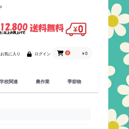
中
0
￥0
お気に入り
ログイン
学校関連
農作業
季節物
衣類
文具
運動用具
金属製品
竹・藁 製品
衣類品
春物
夏物
秋物
冬物