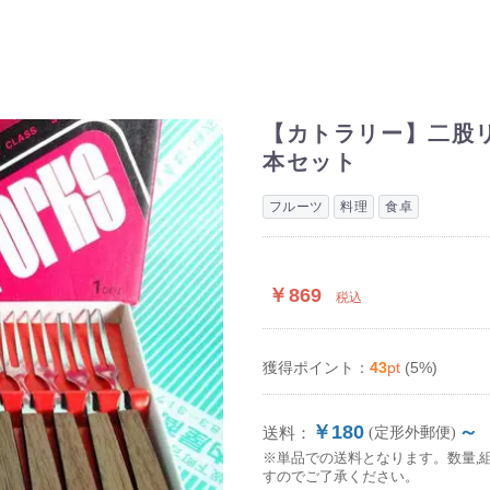
【カトラリー】二股リ
本セット
フルーツ
料理
食卓
￥869
税込
43
pt
(5%)
獲得ポイント：
￥180
～
送料：
(定形外郵便)
※単品での送料となります。数量,
すのでご了承ください。