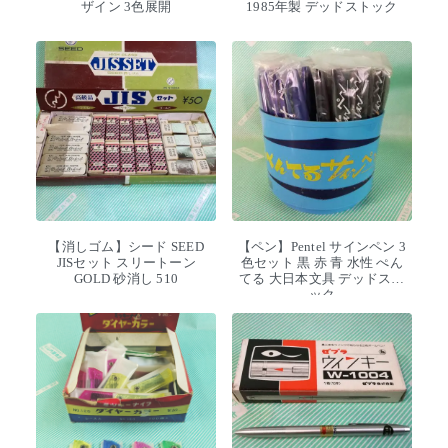
ザイン 3色展開
1985年製 デッドストック
【消しゴム】シード SEED
【ペン】Pentel サインペン 3
JISセット スリートーン
色セット 黒 赤 青 水性 ぺん
GOLD 砂消し 510
てる 大日本文具 デッドスト
ック