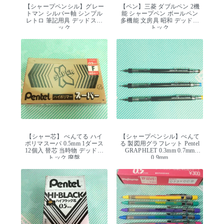
【シャープペンシル】グレー
【ペン】三菱 ダブルペン 2機
トマン シルバー軸 シンプル
能 シャープペン ボールペン
レトロ 筆記用具 デッドスト
多機能 文房具 昭和 デッドス
ック
トック
【シャー芯】 ぺんてる ハイ
【シャープペンシル】ぺんて
ポリマスーパ 0.5mm 1ダース
る 製図用グラフレット Pentel
12個入 替芯 当時物 デッドス
GRAPHLET 0.3mm 0.7mm
トック 廃盤
0.9mm