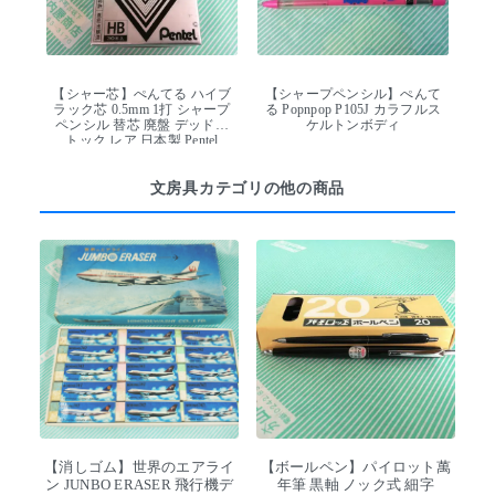
【シャー芯】ぺんてる ハイブ
【シャープペンシル】ぺんて
ラック芯 0.5mm 1打 シャープ
る Popnpop P105J カラフルス
ペンシル 替芯 廃盤 デッドス
ケルトンボディ
トック レア 日本製 Pentel
文房具カテゴリの他の商品
【消しゴム】世界のエアライ
【ボールペン】パイロット萬
ン JUNBO ERASER 飛行機デ
年筆 黒軸 ノック式 細字