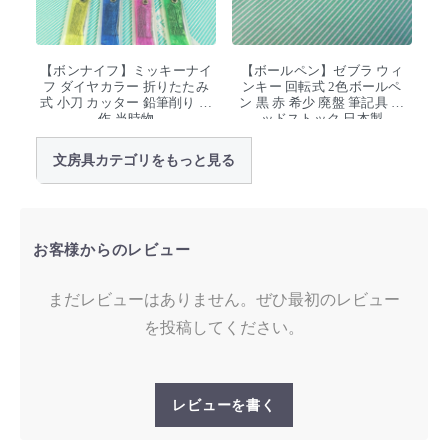
【ボンナイフ】ミッキーナイ
【ボールペン】ゼブラ ウィ
フ ダイヤカラー 折りたたみ
ンキー 回転式 2色ボールペ
式 小刀 カッター 鉛筆削り 工
ン 黒 赤 希少 廃盤 筆記具 デ
作 当時物
ッドストック 日本製
文房具カテゴリをもっと見る
お客様からのレビュー
まだレビューはありません。ぜひ最初のレビュー
を投稿してください。
レビューを書く