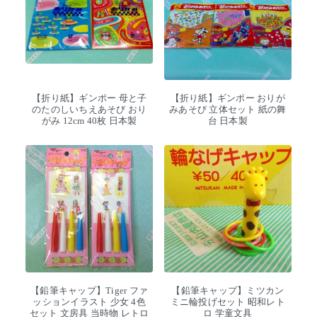
【折り紙】ギンポー 母と子
【折り紙】ギンポー おりが
のたのしいちえあそび おり
みあそび 立体セット 紙の舞
がみ 12cm 40枚 日本製
台 日本製
【鉛筆キャップ】Tiger ファ
【鉛筆キャップ】ミツカン
ッションイラスト 少女 4色
ミニ輪投げセット 昭和レト
セット 文房具 当時物 レトロ
ロ 学童文具