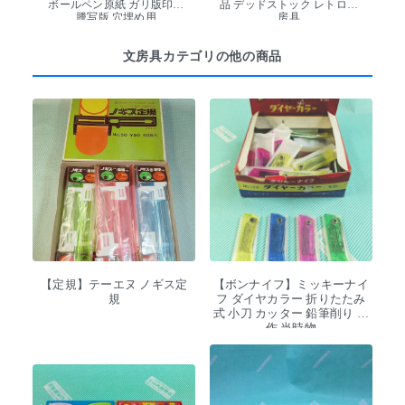
ボールペン原紙 ガリ版印刷
品 デッドストック レトロ文
謄写版 穴埋め用
房具
文房具カテゴリの他の商品
【定規】テーエヌ ノギス定
【ボンナイフ】ミッキーナイ
規
フ ダイヤカラー 折りたたみ
式 小刀 カッター 鉛筆削り 工
作 当時物