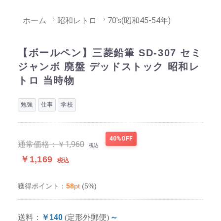
ホーム
昭和レトロ
70's(昭和45-54年)
【ボールペン】三菱鉛筆 SD-307 セミ
ジャンボ 廃盤 デッドストック 昭和レ
トロ 当時物
勉強
仕事
学校
40%OFF
通常価格：
￥1,960
税込
￥1,169
税込
58
pt
(5%)
獲得ポイント：
送料：
￥140
(定形外郵便)
～