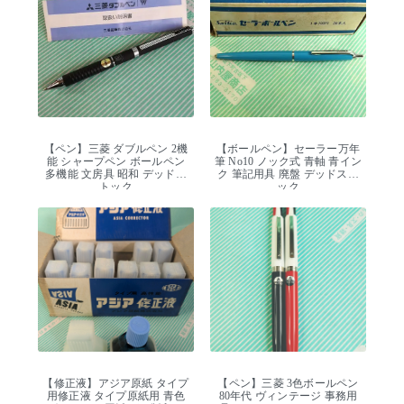
【ペン】三菱 ダブルペン 2機
【ボールペン】セーラー万年
能 シャープペン ボールペン
筆 No10 ノック式 青軸 青イン
多機能 文房具 昭和 デッドス
ク 筆記用具 廃盤 デッドスト
トック
ック
【修正液】アジア原紙 タイプ
【ペン】三菱 3色ボールペン
用修正液 タイプ原紙用 青色
80年代 ヴィンテージ 事務用