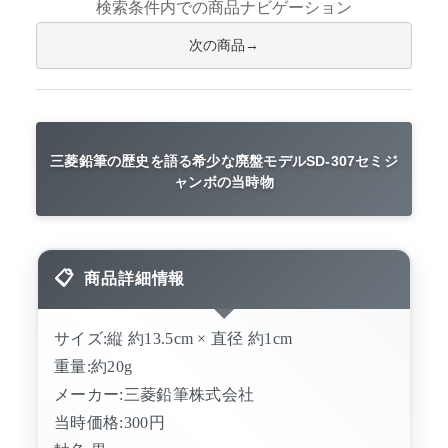
検索条件内での商品ナビゲーション
次の商品
三菱鉛筆の歴史を語る希少な廃盤モデルSD-307セミジ
ャンボの当時物
商品詳細情報
サイズ:縦 約13.5cm × 直径 約1cm
重量:約20g
メーカー:三菱鉛筆株式会社
当時価格:300円