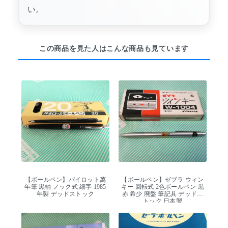
い。
この商品を見た人はこんな商品も見ています
【ボールペン】パイロット萬
【ボールペン】ゼブラ ウィン
年筆 黒軸 ノック式 細字 1985
キー 回転式 2色ボールペン 黒
年製 デッドストック
赤 希少 廃盤 筆記具 デッドス
トック 日本製