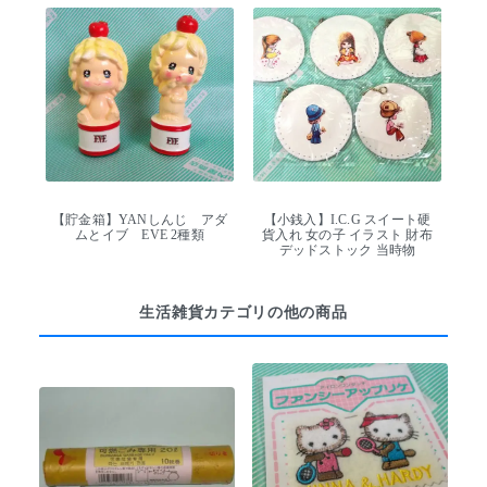
【貯金箱】YANしんじ アダ
【小銭入】I.C.G スイート硬
ムとイブ EVE 2種類
貨入れ 女の子 イラスト 財布
デッドストック 当時物
生活雑貨カテゴリの他の商品