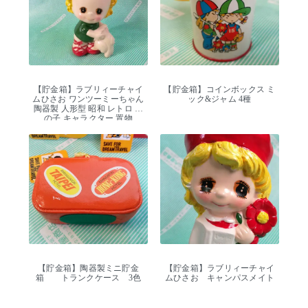
【貯金箱】ラブリィーチャイ
【貯金箱】コインボックス ミ
ムひさお ワンツーミーちゃん
ック&ジャム 4種
陶器製 人形型 昭和 レトロ 女
の子 キャラクター 置物
【貯金箱】陶器製ミニ貯金
【貯金箱】ラブリィーチャイ
箱 トランクケース 3色
ムひさお キャンパスメイト