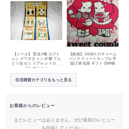
【シール】 昆虫 6種 カブト
【紙袋】 HEIKO 25チャーム
ムシ クワガタ トンボ 蝶 てん
バック スィートカップル 手
とう虫 セミ リアル レトロ デ
提げ袋 包装 ギフト 当時物
コレーション
生活雑貨カテゴリをもっと見る
お客様からのレビュー
まだレビューはありません。ぜひ最初のレビュー
を投稿してください。