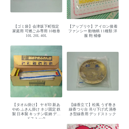
【ゴミ袋】会津坂下町指定
【アップリケ】アイロン接着
家庭用 可燃ごみ専用 10枚巻
ファンシー 動物柄 11種類 洋
10L 20L 40L
服 鞄 補修
【タオル掛け】 ヤギ印 新あ
【線香立て】松風 うず巻き
やめ ふきん掛け ネジ固定 鉄
線香つり台 吊り下げ式 渦巻
製 日本製 キッチン収納 デッ
き型線香用 デッドストック
ドストック