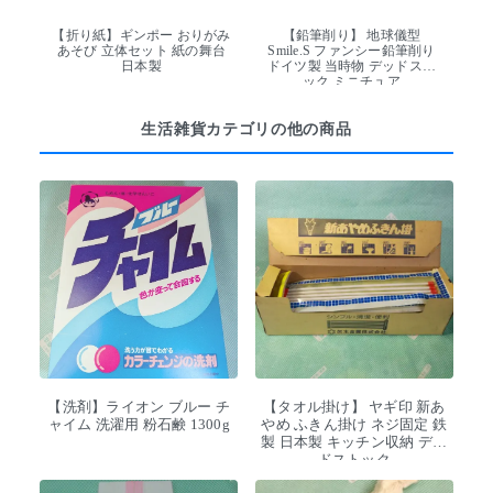
【折り紙】ギンポー おりがみ
【鉛筆削り】 地球儀型
あそび 立体セット 紙の舞台
Smile.S ファンシー鉛筆削り
日本製
ドイツ製 当時物 デッドスト
ック ミニチュア
生活雑貨カテゴリの他の商品
【洗剤】ライオン ブルー チ
【タオル掛け】 ヤギ印 新あ
ャイム 洗濯用 粉石鹸 1300g
やめ ふきん掛け ネジ固定 鉄
製 日本製 キッチン収納 デッ
ドストック