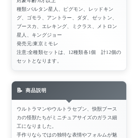
対象年齢:6才以上
種類:バルタン星人、ピグモン、レッドキン
グ、ゴモラ、アントラー、ダダ、ゼットン、
ブースカ、エレキング、ミクラス、メトロン
星人、キングジョー
発売元:東京ミモレ
注意:全種類セットは、12種類各1個 計12個の
セットとなります。
商品説明
ウルトラマンやウルトラセブン、快獣ブース
カの怪獣たちがミニチュアサイズのガラス細
工になりました。
手作りならではの独特な表情やフォルムが魅