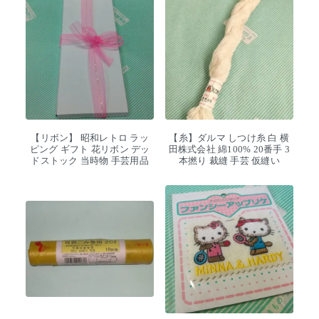
【リボン】 昭和レトロ ラッ
【糸】ダルマ しつけ糸 白 横
ピング ギフト 花リボン デッ
田株式会社 綿100% 20番手 3
ドストック 当時物 手芸用品
本撚り 裁縫 手芸 仮縫い