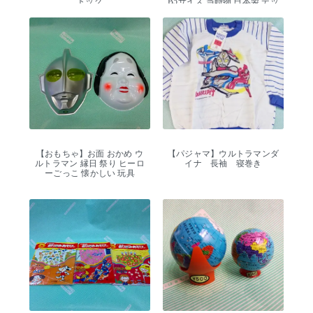
トック
B5サイズ 当時物 日本製 デッ
ドストック
【おもちゃ】お面 おかめ ウ
【パジャマ】ウルトラマンダ
ルトラマン 縁日 祭り ヒーロ
イナ 長袖 寝巻き
ーごっこ 懐かしい 玩具