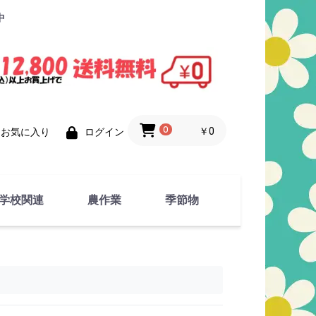
中
0
￥0
お気に入り
ログイン
学校関連
農作業
季節物
衣類
文具
運動用具
金属製品
竹・藁 製品
衣類品
春物
夏物
秋物
冬物