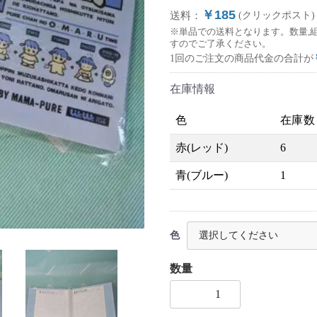
￥185
送料：
(クリックポスト)
※単品での送料となります。数量,
すのでご了承ください。
1回のご注文の商品代金の合計が
在庫情報
色
在庫数
赤(レッド)
6
青(ブルー)
1
色
数量