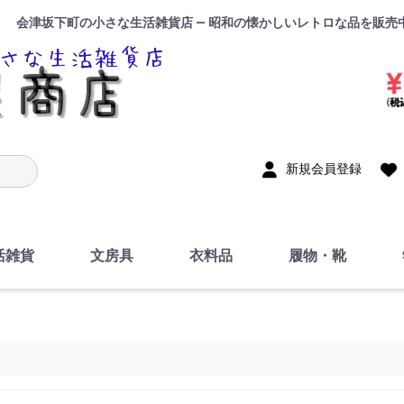
会津坂下町の小さな生活雑貨店 — 昭和の懐かしいレトロな品を販売
入力
新規会員登録
活雑貨
文房具
衣料品
履物・靴
インテリア
DIY・修理・自作
お風呂・トイレ
掃除・洗濯用具
裁縫
調理器具・料理関連
トイレットペーパー・
食器
筆記用具
事務用品
絵画・習字
テープ
玩具・おもちゃ
ノート
洋服
ジャージ・運動着
帽子
下着・手袋・靴下
鞄
アクセサリー・小物
ハンカチ・タオル類
化粧品
寝具
足袋
スリッパ
サンダル
シューズ
ちり紙・ティッシュ