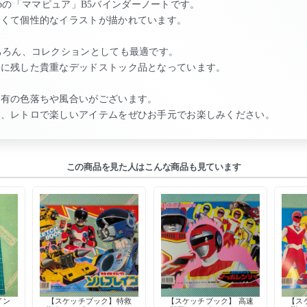
lubの「ママピュア」B5バインダーノートです。
しくて個性的なイラストが描かれています。
ちろん、コレクションとしても最適です。
まに残した貴重なデッドストック品となっています。
特有の色落ちや風合いがございます。
な、レトロで楽しいアイテムをぜひお手元でお楽しみください。
この商品を見た人はこんな商品も見ています
イン
【スケッチブック】特救
【スケッチブック】 高速
【ス