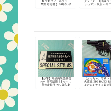
帳 プロフィールブック
グライダー 超新星フ
卒業 寄せ書き 90年代 平
シュマン 風船 ヘリ
成レトロ 当時物 日本製
ター おもちゃ セイ
ート 日本製 当時
【鉄筆】高級高硬度鋼替
【おもちゃ】昭和レ
先付 謄写版用 5本セット
火薬銃 BIG BANG-R
美術定規付 ガリ版印刷
よけにも使える鉄砲
ヴィーナスライオン
具