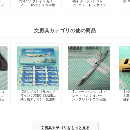
ラッ
指令ソルブレイン セイカ
戦隊 ターボレンジャー
隊 
コプ
ノート B5サイズ 当時物
セイカノート B5サイズ
ート 
カノ
特撮 メタルヒーロー デ
当時物 スーパー戦隊 特
ーパ
物
ッドストック 日本製
撮 日本製 デッドストッ
ク
文房具カテゴリの他の商品
トロ
【消しゴム】世界のエア
【シャープペンシル】グ
【ボ
3 熊
ライン JUNBO ERASER
レートマン シルバー軸
ト萬
型玩
飛行機デザイン 3色展開
シンプル レトロ 筆記用
細字
具 デッドストック
文房具カテゴリをもっと見る