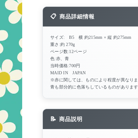
商品詳細情報
サイズ: B5 横 約215mm × 縦 約275mm
重さ:約 270g
ページ数:12ページ
色:赤、青
当時価格:700円
MAID IN JAPAN
※赤に関しては、ものにより程度が異なり
青も部分的に色落ちしているものがありま
商品説明