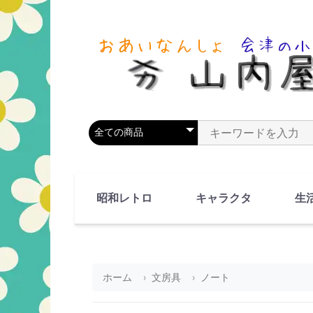
商品カテゴリを選択
商品名やキーワードを
昭和レトロ
キャラクタ
生
90's(平成2-11年)
80's(昭和55-64年)
70's(昭和45-54年)
60's(昭和35-44年)
50's(昭和25-34年)
40's(昭和15-24年)
30's(昭和5-14年)
漫画・アニメ
人物・動物
ホーム
文房具
ノート