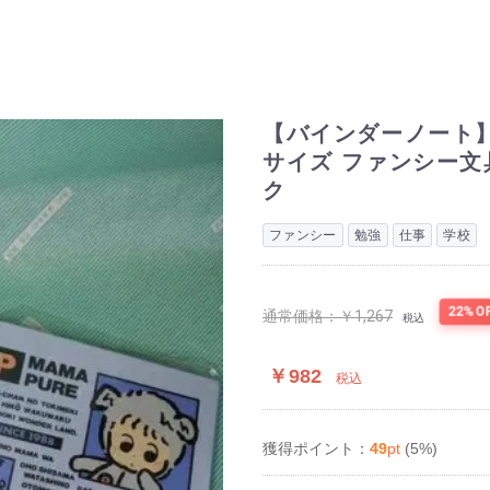
【バインダーノート】We
サイズ ファンシー文具
ク
ファンシー
勉強
仕事
学校
22%O
通常価格：
￥1,267
税込
￥982
税込
49
pt
(5%)
獲得ポイント：