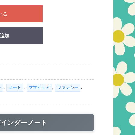
ださい
れる
追加
,
,
,
,
ー
ノート
ママピュア
ファンシー
バインダーノート