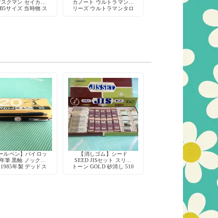
マスクマン セイカノ
カノート ウルトラマンシ
B5サイズ 当時物 ス
リーズ ウルトラマンタロ
ー戦隊 特撮 日本製
ウ 人気怪獣 B5サイズ 当
デッドストック
時物 日本製 デッドスト
ック
ールペン】パイロッ
【消しゴム】シード
年筆 黒軸 ノック式
SEED JISセット スリー
 1985年製 デッドス
トーン GOLD 砂消し 510
トック