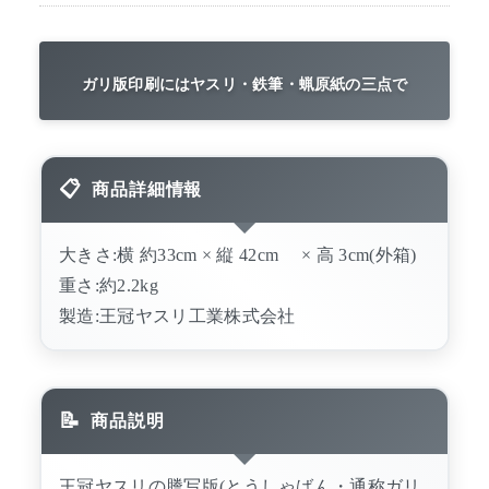
ガリ版印刷にはヤスリ・鉄筆・蝋原紙の三点で
商品詳細情報
大きさ:横 約33cm × 縦 42cm × 高 3cm(外箱)
重さ:約2.2kg
製造:王冠ヤスリ工業株式会社
商品説明
王冠ヤスリの謄写版(とうしゃばん・通称ガリ