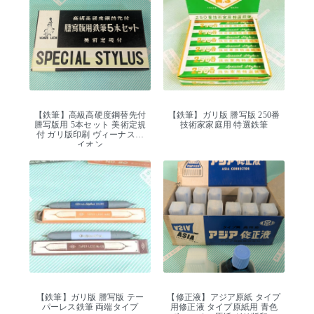
【鉄筆】高級高硬度鋼替先付
【鉄筆】ガリ版 謄写版 250番
謄写版用 5本セット 美術定規
技術家家庭用 特選鉄筆
付 ガリ版印刷 ヴィーナスラ
イオン
【鉄筆】ガリ版 謄写版 テー
【修正液】アジア原紙 タイプ
パーレス鉄筆 両端タイプ
用修正液 タイプ原紙用 青色