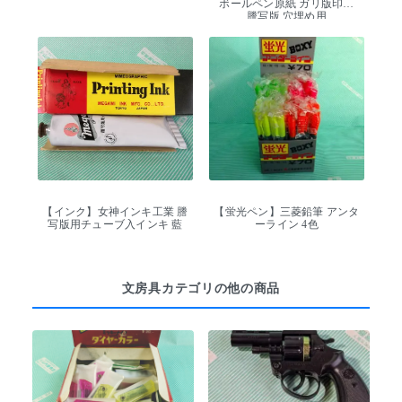
ボールペン原紙 ガリ版印刷
謄写版 穴埋め用
【インク】女神インキ工業 謄
【蛍光ペン】三菱鉛筆 アンタ
写版用チューブ入インキ 藍
ーライン 4色
文房具カテゴリの他の商品