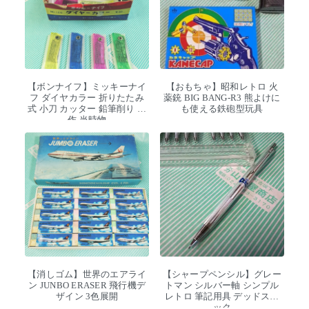
【ボンナイフ】ミッキーナイ
【おもちゃ】昭和レトロ 火
フ ダイヤカラー 折りたたみ
薬銃 BIG BANG-R3 熊よけに
式 小刀 カッター 鉛筆削り 工
も使える鉄砲型玩具
作 当時物
【消しゴム】世界のエアライ
【シャープペンシル】グレー
ン JUNBO ERASER 飛行機デ
トマン シルバー軸 シンプル
ザイン 3色展開
レトロ 筆記用具 デッドスト
ック