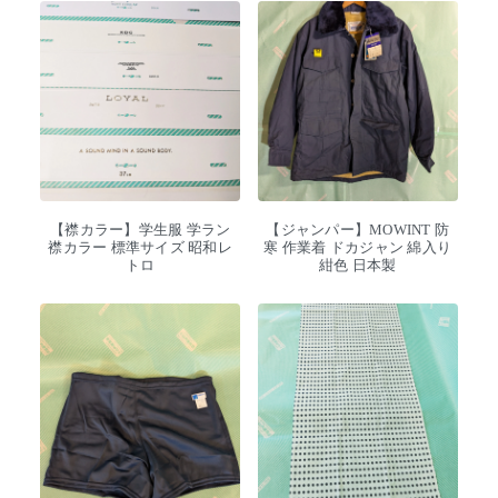
【襟カラー】学生服 学ラン
【ジャンパー】MOWINT 防
襟カラー 標準サイズ 昭和レ
寒 作業着 ドカジャン 綿入り
トロ
紺色 日本製