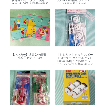
新幹線 ヘリコプター 気球 バ
大判 43cm 6種類 ヴィンテー
イク 綿100% 大判 43cm 昭和
ジ デッドストック
レトロ デッドストック
【ハンカチ】世界名作劇場
【おもちゃ】 タミヤ スピー
小公子セディ 2種
ドローラー ホイールセット
1988年 小鹿 ミニ四駆 チュー
ニングパーツ 当時物 デッド
ストック