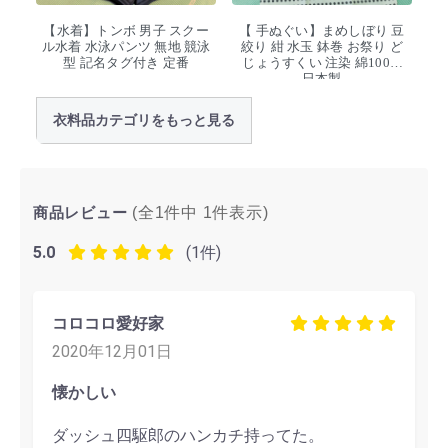
【水着】トンボ 男子 スクー
【 手ぬぐい】まめしぼり 豆
ル水着 水泳パンツ 無地 競泳
絞り 紺 水玉 鉢巻 お祭り ど
型 記名タグ付き 定番
じょうすくい 注染 綿100%
日本製
衣料品カテゴリをもっと見る
商品レビュー
(全1件中
1
件表示)
5.0
(1件)
コロコロ愛好家
2020年12月01日
懐かしい
ダッシュ四駆郎のハンカチ持ってた。