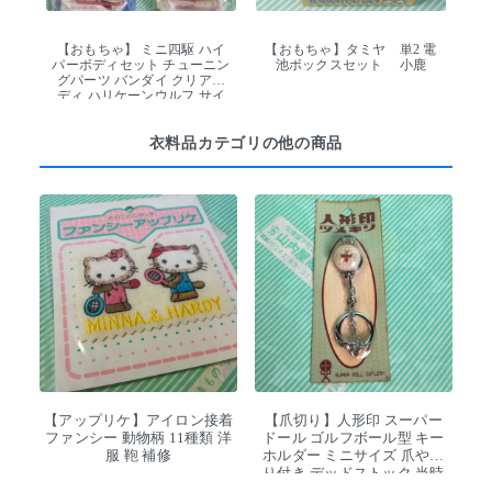
【おもちゃ】 ミニ四駆 ハイ
【おもちゃ】タミヤ 単2 電
パーボディセット チューニン
池ボックスセット 小鹿
グパーツ バンダイ クリアボ
ディ ハリケーンウルフ サイ
バーイーグル 当時物
衣料品カテゴリの他の商品
【アップリケ】アイロン接着
【爪切り】人形印 スーパー
ファンシー 動物柄 11種類 洋
ドール ゴルフボール型 キー
服 鞄 補修
ホルダー ミニサイズ 爪やす
り付き デッドストック 当時
物