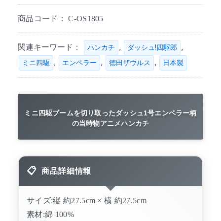
商品コード：
C-OS1805
関連キーワード：
,
,
ハンカチ
ダッシュ!四駆郎
,
,
,
ミニ四駆
エンペラー
徳田ザウルス
日本製
ミニ四駆ブームを切り取ったダッシュ1号エンペラー柄
の当時物アニメハンカチ
商品詳細情報
サイズ:縦 約27.5cm × 横 約27.5cm
素材:綿 100%