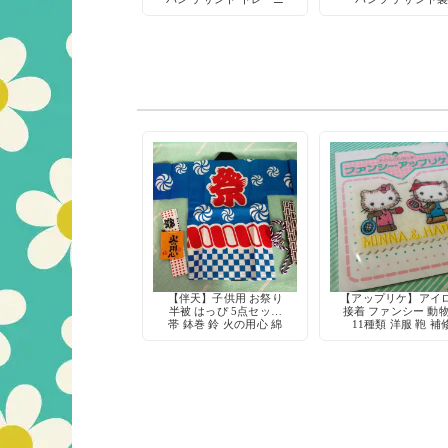
ングパンツ 運動着
DESCENTE 体操着 
制服 会津坂下町
【伴天】子供用 お祭り
【アップリケ】アイ
半被 はっぴ 5点セット
接着 ファンシー 動
帯 鉢巻 鈴 火の用心 綿
11種類 洋服 鞄 補
100% 日本製