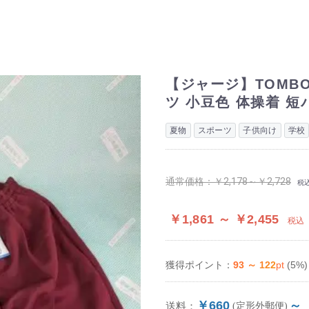
【ジャージ】TOMB
ツ 小豆色 体操着 短
夏物
スポーツ
子供向け
学校
通常価格：
￥2,178～￥2,728
税
￥1,861 ～ ￥2,455
税込
93 ～ 122
pt
(5%)
獲得ポイント：
￥660
～
送料：
(定形外郵便)