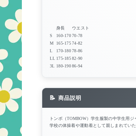
身長
ウエスト
S
160-170
70-78
M
165-175
74-82
L
170-180
78-86
LL
175-185
82-90
3L
180-190
86-94
商品説明
トンボ（TOMBOW）学生服製の中学生用
学校の体操着や運動着として親しまれてい