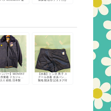
動着
ャンパー】MOWINT
【水着】トンボ 男子 ス
 作業着 ドカジャン
クール水着 水泳パンツ
入り 紺色 日本製
無地 競泳型 記名タグ付
き 定番