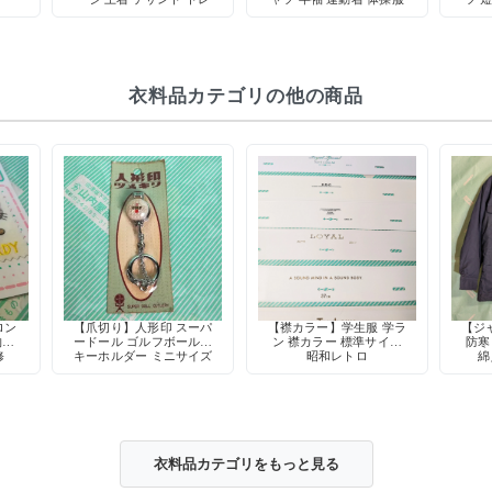
学校
シャツ
衣料品カテゴリの他の商品
ロン
【爪切り】人形印 スーパ
【襟カラー】学生服 学ラ
【ジ
物柄
ードール ゴルフボール型
ン 襟カラー 標準サイズ
防寒
修
キーホルダー ミニサイズ
昭和レトロ
綿
爪やすり付き デッドスト
ック 当時物
衣料品カテゴリをもっと見る