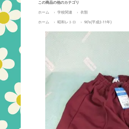
この商品の他のカテゴリ
ホーム
学校関連
衣類
ホーム
昭和レトロ
90's(平成2-11年)