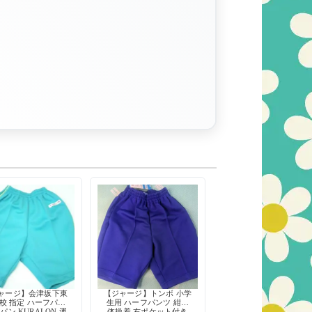
ャージ】会津坂下東
【ジャージ】トンボ 小学
校 指定 ハーフパン
生用 ハーフパンツ 紺色
パン KURALON 運
体操着 右ポケット付き