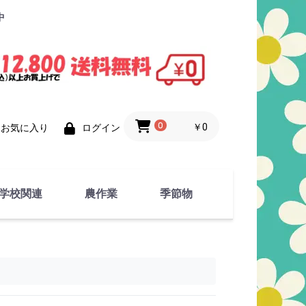
中
0
￥0
お気に入り
ログイン
学校関連
農作業
季節物
衣類
文具
運動用具
金属製品
竹・藁 製品
衣類品
春物
夏物
秋物
冬物