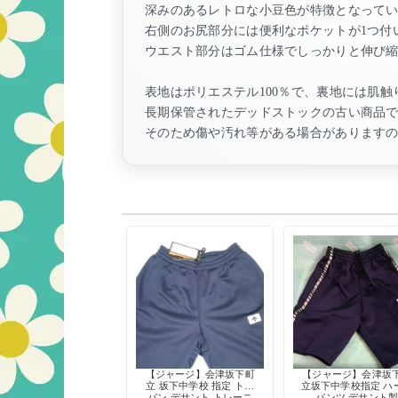
深みのあるレトロな小豆色が特徴となって
右側のお尻部分には便利なポケットが1つ付
ウエスト部分はゴム仕様でしっかりと伸び
表地はポリエステル100％で、裏地には肌
長期保管されたデッドストックの古い商品
そのため傷や汚れ等がある場合があります
【ジャージ】会津坂下町
【ジャージ】会津坂
立 坂下中学校 指定 トレ
立坂下中学校指定 ハ
パン デサント トレーニ
パンツ デサント