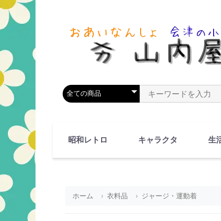
商品カテゴリを選択
商品名やキーワードを
昭和レトロ
キャラクタ
生
90's(平成2-11年)
80's(昭和55-64年)
70's(昭和45-54年)
60's(昭和35-44年)
50's(昭和25-34年)
40's(昭和15-24年)
30's(昭和5-14年)
漫画・アニメ
人物・動物
ホーム
衣料品
ジャージ・運動着