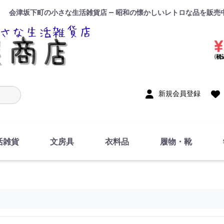
会津坂下町の小さな生活雑貨店 — 昭和の懐かしいレトロな品を販売
入力
新規会員登録
活雑貨
文房具
衣料品
履物・靴
インテリア
DIY・修理・自作
お風呂・トイレ
掃除・洗濯用具
裁縫
調理器具・料理関連
トイレットペーパー・
食器
筆記用具
事務用品
絵画・習字
テープ
玩具・おもちゃ
ノート
洋服
ジャージ・運動着
帽子
下着・手袋・靴下
鞄
アクセサリー・小物
ハンカチ・タオル類
化粧品
寝具
足袋
スリッパ
サンダル
シューズ
ちり紙・ティッシュ