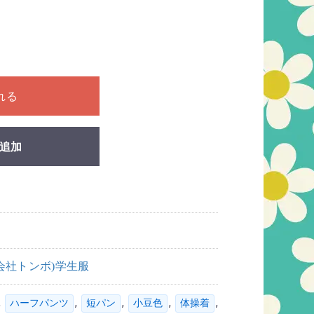
ださい
れる
追加
式会社トンボ)学生服
,
,
,
,
,
ハーフパンツ
短パン
小豆色
体操着