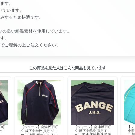
います。
いています。
縮みするため快適です。
触りの良い綿混素材を使用しています。
です。
のでご理解の上ご注文ください。
この商品を見た人はこんな商品も見ています
下町
【ジャージ】会津坂下町
【ジャージ】会津坂下町
【ジ
ーフ
立 坂下中学校 指定 ジャ
立 坂下中学校 指定 Tシ
小学
製
ージ 上着 デサント トレ
ャツ 半袖 運動着 体操服
ツ 短